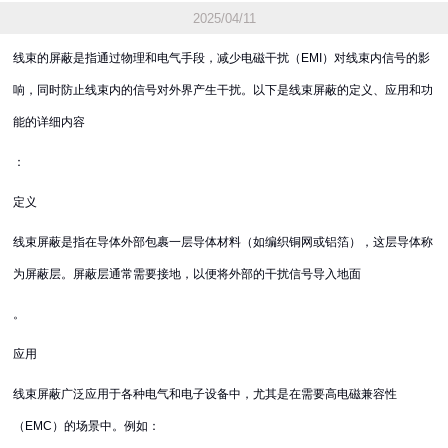
2025/04/11
线束的屏蔽是指通过物理和电气手段，减少电磁干扰（EMI）对线束内信号的影
响，同时防止线束内的信号对外界产生干扰。以下是线束屏蔽的定义、应用和功
能的详细内容
：
定义
线束屏蔽是指在导体外部包裹一层导体材料（如编织铜网或铝箔），这层导体称
为屏蔽层。屏蔽层通常需要接地，以便将外部的干扰信号导入地面
。
应用
线束屏蔽广泛应用于各种电气和电子设备中，尤其是在需要高电磁兼容性
（EMC）的场景中。例如：