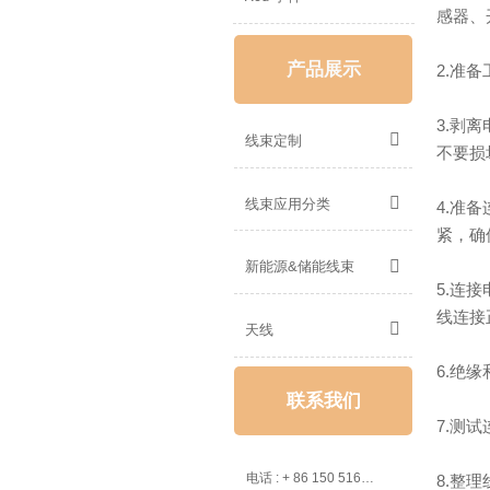
感器、
产品展示
2.准
3.剥

线束定制
不要损

线束应用分类
4.准
紧，确

新能源&储能线束
5.连
线连接

天线
6.绝
联系我们
7.测

电话 : + 86 150 5162 5639
8.整