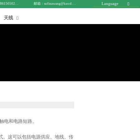
Language
电话 : +8615050271688
邮箱：sofinawang@ksrcd.com

天线

触电和电路短路。
方式。这可以包括电源供应、地线、传