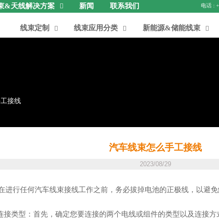
束&天线解决方案
新闻
联系我们

线束定制
线束应用分类
新能源&储能线束



手工接线
汽车线束怎么手工接线
2023/08/29
在进行任何汽车线束接线工作之前，务必拔掉电池的正极线，以避免
定连接类型：首先，确定您要连接的两个电线或组件的类型以及连接