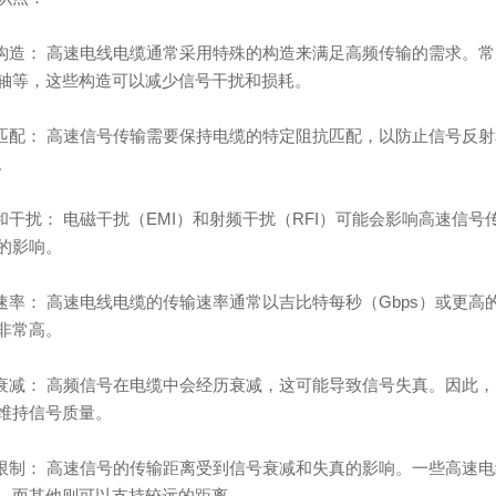
缆构造： 高速电线电缆通常采用特殊的构造来满足高频传输的需求。
轴等，这些构造可以减少信号干扰和损耗。
抗匹配： 高速信号传输需要保持电缆的特定阻抗匹配，以防止信号反
。
蔽和干扰： 电磁干扰（EMI）和射频干扰（RFI）可能会影响高速信
的影响。
输速率： 高速电线电缆的传输速率通常以吉比特每秒（Gbps）或更
非常高。
号衰减： 高频信号在电缆中会经历衰减，这可能导致信号失真。因此
维持信号质量。
离限制： 高速信号的传输距离受到信号衰减和失真的影响。一些高速
，而其他则可以支持较远的距离。