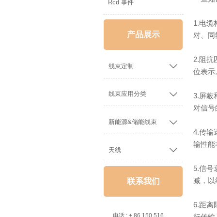
Rcd 事件
1.电
产品展示
对、同
2.阻

线束定制
位表示

线束应用分类
3.屏
对信号

新能源&储能线束
4.传
输性能

天线
5.信
减，以
联系我们
6.距

电话 : + 86 150 5162 5639
行传输