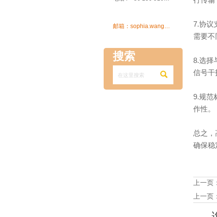
7.协

邮箱：sophia.wang@ksrcd.com
需要不
搜索
8.选
信号干

9.规
作性。
总之，
确保稳
上一页
上一页