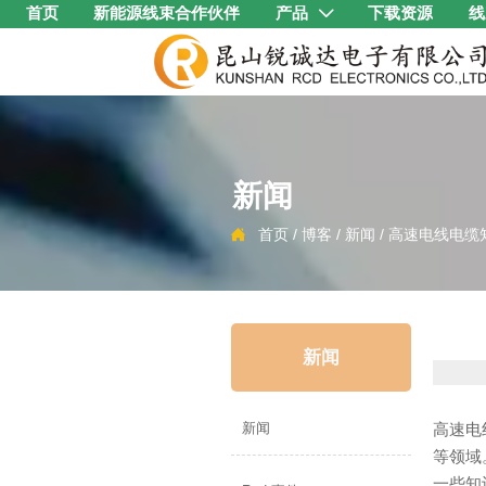
首页
新能源线束合作伙伴
产品
下载资源
线

新闻
首页
/
博客
/
新闻
/
高速电线电缆

新闻
高速电
新闻
等领域
一些知