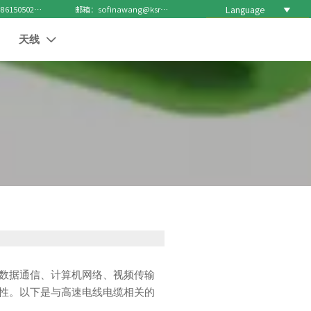
Language

电话 : +8615050271688
邮箱：sofinawang@ksrcd.com
天线

数据通信、计算机网络、视频传输
性。以下是与高速电线电缆相关的