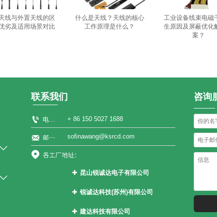
天线与外置天线的区
什么是天线？天线的核心
工业设备线束电磁
优劣及适用场景对比
工作原理是什么？
生原因及屏蔽优化
案？
联系我们
咨询

+ 86 150 5027 1688
电话：
sofinawang@ksrcd.com

邮箱：


各工厂地址：
昆山锐诚达电子有限公司


江苏省昆山市张浦镇花苑路1899号
锐诚达科技(苏州)有限公司

江苏省常熟市碧溪街道乐成路2号
建达科技有限公司
