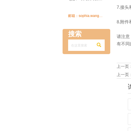
7.接

邮箱：sophia.wang@ksrcd.com
8.附
搜索
请注意
有不同

上一页
上一页