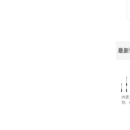
最新
内置
别、