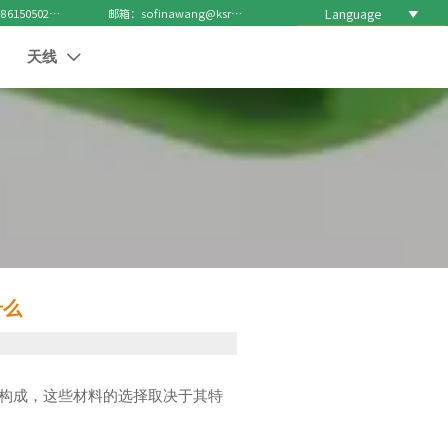
Language

电话 : +8615050271688
邮箱：sofinawang@ksrcd.com
天线

什么
构成，这些材料的选择取决于其特