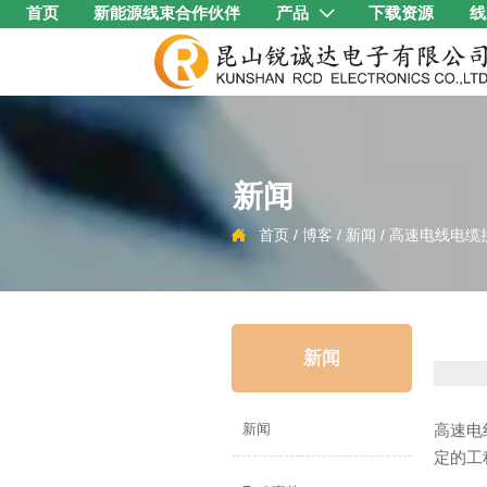
首页
新能源线束合作伙伴
产品
下载资源
线

新闻
首页
/
博客
/
新闻
/
高速电线电缆

新闻
高速电
新闻
定的工