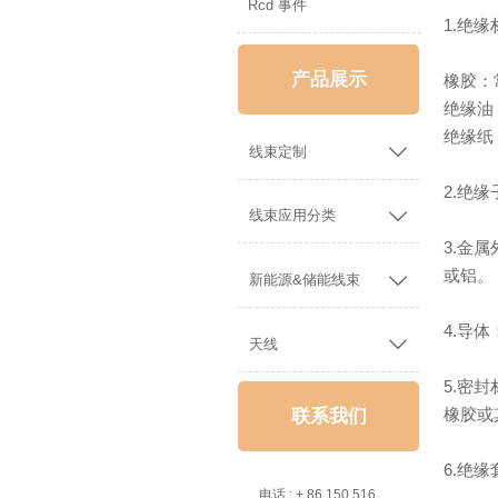
Rcd 事件
1.绝
产品展示
橡胶：
绝缘油
绝缘纸

线束定制
2.绝

线束应用分类
3.金
或铝。

新能源&储能线束
4.导

天线
5.密
橡胶或
联系我们
6.绝

电话 : + 86 150 5162 5639