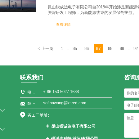
昆山锐成达电子有限公司自2018年开始涉足新能
资深研发工程师，为新能源线束的发展保驾护航。
查看详情
<
87
上一页
1
85
86
88
89
92
...
...
联系我们
咨询

+ 86 150 5027 1688
电话：
sofinawang@ksrcd.com

邮箱：


各工厂地址：
昆山锐诚达电子有限公司


江苏省昆山市张浦镇花苑路1899号
锐诚达科技(苏州)有限公司
