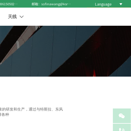
Language

电话 : +8615050271688
邮箱：sofinawang@ksrcd.com
天线

线束的研发和生产，通过与特斯拉、东风

解各种
