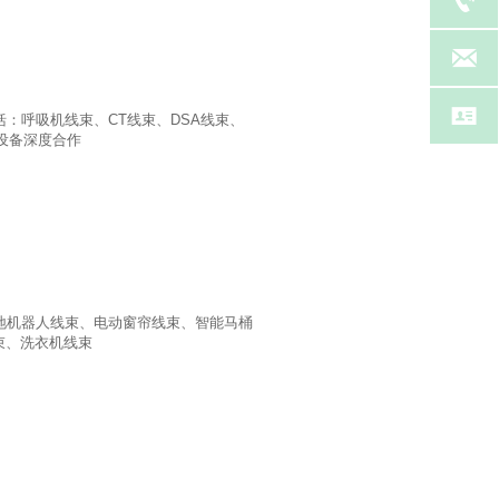


：呼吸机线束、CT线束、DSA线束、
设备深度合作
地机器人线束、电动窗帘线束、智能马桶
束、洗衣机线束