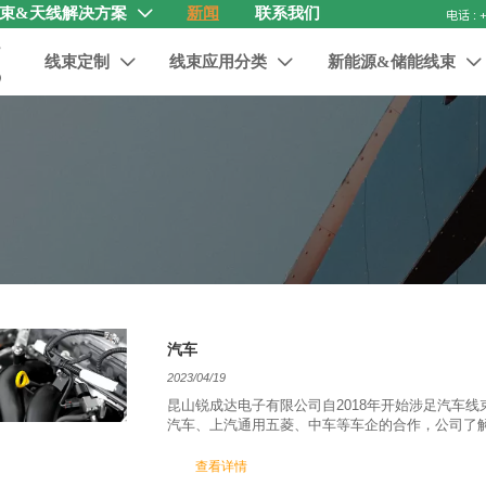
束&天线解决方案
新闻
联系我们

线束定制
线束应用分类
新能源&储能线束



汽车
2023/04/19
昆山锐成达电子有限公司自2018年开始涉足汽车
汽车、上汽通用五菱、中车等车企的合作，公司了
查看详情