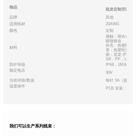
物品
批发定制空调线
品牌
其他
适用线材
20AWG
颜色
定制
接触：铜合金，
镀镍镀金
外壳：热塑性塑料，
材料
罩：热塑性塑料，UL
锁：尼龙 (PA66)
SR：PP，UL 94
防护等级
IP68，1M水深2
额定电压
30V
当前评级/数据
每针 3A（提供 2
温度操作
PCB 安装：-40°C
我们可以生产系列线束：