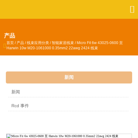

产品
首页
/
产品
/
线束应用分类
/
智能家居线束
/
Micro Fit 6w 43025-0600 至

Harwin 10w M20-1061000 0.35mm2 22awg 2424 线束
新闻
新闻
Rcd 事件