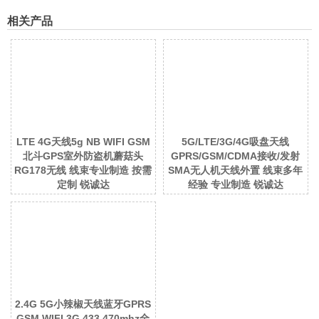
相关产品
LTE 4G天线5g NB WIFI GSM
5G/LTE/3G/4G吸盘天线
北斗GPS室外防盗机蘑菇头
GPRS/GSM/CDMA接收/发射
RG178无线 线束专业制造 按需
SMA无人机天线外置 线束多年
定制 锐诚达
经验 专业制造 锐诚达
2.4G 5G小辣椒天线蓝牙GPRS
GSM WIFI 3G 433 470mhz全