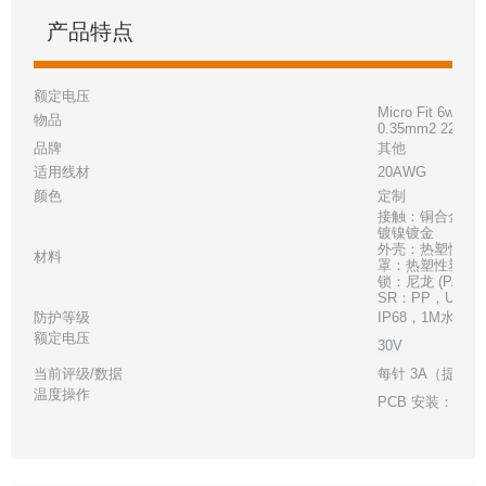
产品特点
额定电压
Micro Fit 6w 43
物品
0.35mm2 22awg
品牌
其他
适用线材
20AWG
颜色
定制
接触：铜合金，
镀镍镀金
外壳：热塑性塑料，
材料
罩：热塑性塑料，UL
锁：尼龙 (PA66)
SR：PP，UL 94
防护等级
IP68，1M水深2
额定电压
30V
当前评级/数据
每针 3A（提供 2
温度操作
PCB 安装：-40°C