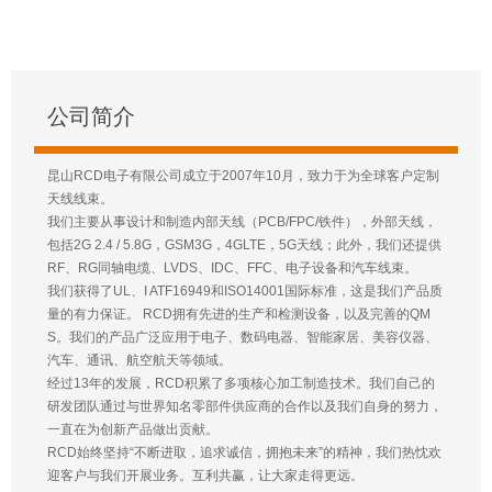
公司简介
昆山RCD电子有限公司成立于2007年10月，致力于为全球客户定制
天线线束。
我们主要从事设计和制造内部天线（PCB/FPC/铁件），外部天线，
包括2G 2.4 / 5.8G，GSM3G，4GLTE，5G天线；此外，我们还提供
RF、RG同轴电缆、LVDS、IDC、FFC、电子设备和汽车线束。
我们获得了UL、I ATF16949和ISO14001国际标准，这是我们产品质
量的有力保证。 RCD拥有先进的生产和检测设备，以及完善的QM
S。我们的产品广泛应用于电子、数码电器、智能家居、美容仪器、
汽车、通讯、航空航天等领域。
经过13年的发展，RCD积累了多项核心加工制造技术。我们自己的
研发团队通过与世界知名零部件供应商的合作以及我们自身的努力，
一直在为创新产品做出贡献。
RCD始终坚持“不断进取，追求诚信，拥抱未来”的精神，我们热忱欢
迎客户与我们开展业务。互利共赢，让大家走得更远。