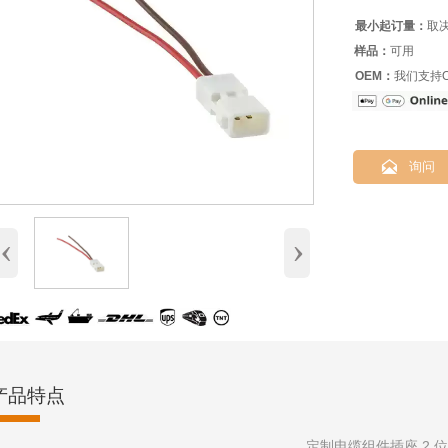
最小起订量：
取
样品：
可用
OEM：
我们支持O

询问
‹
›
产品特点
定制电缆组件插座 2 位