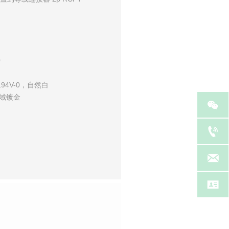
0
94V-0，自然白
域镀金



