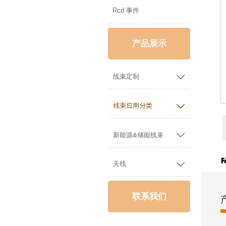
Rcd 事件
产品展示

线束定制

线束应用分类

新能源&储能线束

天线
联系我们