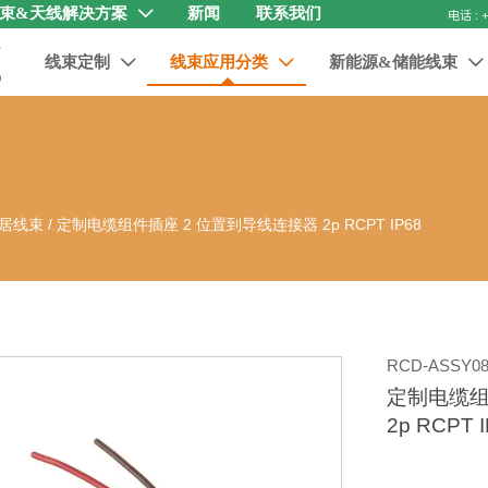
束&天线解决方案
新闻
联系我们

线束定制
线束应用分类
新能源&储能线束



居线束
/
定制电缆组件插座 2 位置到导线连接器 2p RCPT IP68
RCD-ASSY08
定制电缆组
2p RCPT 