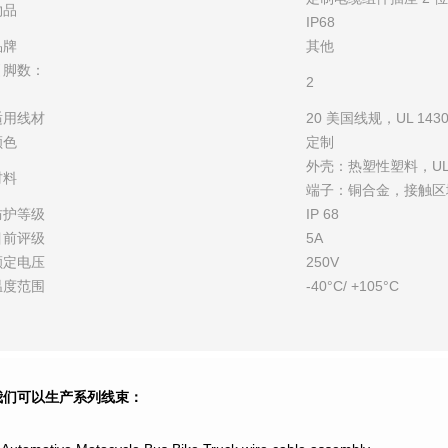
物品
IP68
品牌
其他
引脚数：
2
适用线材
20 美国线规，UL 143
颜色
定制
外壳：热塑性塑料，UL
材料
端子：铜合金，接触区
防护等级
IP 68
目前评级
5A
额定电压
250V
温度范围
-40°C/ +105°C
我们可以生产系列线束：