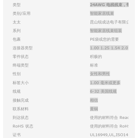
类型
24AWG 电线线束，带 J
类别/应用
智能家居
线束
太太
昆山锐成达电子有限公司
系列
智能家居
线束
组装
包裹
PE袋或您的需要
连接器类型
1.00 1.25 1.54 2.0 
零件状态
积极的
终端类型
标准
性别
女性和男性
标签大小
1.00 毫米或更多
线规
6-32 美国线规
接触完成
相信
联系材料
黄铜
到达状态
使用的材料符合 Reach 
RoHS 状态
使用的材料符合 RoHS 标
证书
UL16949,UL,ISO14001