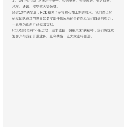
S。我们的产品广泛应用于电子、数码电器、智能家居、美容仪器、
汽车、通讯、航空航天等领域。
经过13年的发展，RCD积累了多项核心加工制造技术。我们自己的
研发团队通过与世界知名零部件供应商的合作以及我们自身的努力，
一直在为创新产品做出贡献。
RCD始终坚持“不断进取，追求诚信，拥抱未来”的精神，我们热忱欢
迎客户与我们开展业务。互利共赢，让大家走得更远。