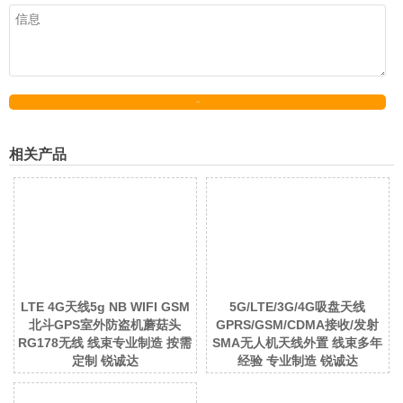
发送
相关产品
LTE 4G天线5g NB WIFI GSM
5G/LTE/3G/4G吸盘天线
北斗GPS室外防盗机蘑菇头
GPRS/GSM/CDMA接收/发射
RG178无线 线束专业制造 按需
SMA无人机天线外置 线束多年
定制 锐诚达
经验 专业制造 锐诚达