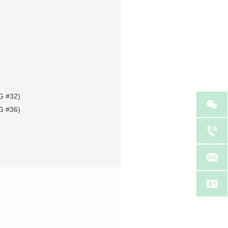
金
 #32)

 #36)


