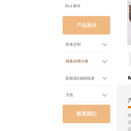
Rcd 事件
产品展示

线束定制

线束应用分类

新能源&储能线束

天线
联系我们