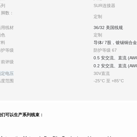
系列
SUR连接器
引脚数：
定制
适用线材
36/32 美国线规
颜色
定制
材料
导体/ 7股，镀锡铜合
防护等级
防护等级 67
0.5 安交流、直流 (AWG
目前评级
0.2 安交流、直流 (AWG
额定电压
30V直流
温度范围
-25°C 至 +85°C
我们可以生产系列线束：