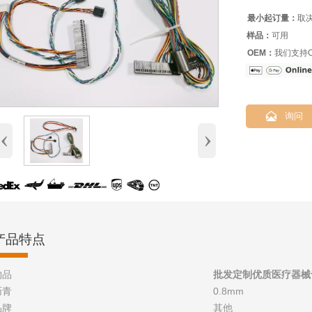
最小起订量：
取
样品：
可用
OEM：
我们支持O

询问
‹
›
产品特点
物品
批发定制优质医疗器械
沥青
0.8mm
品牌
其他