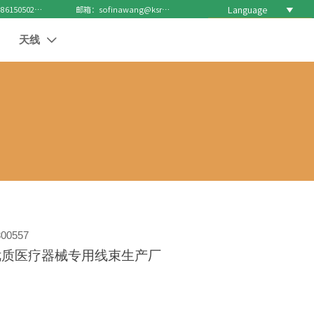
Language

电话 : +8615050271688
邮箱：sofinawang@ksrcd.com
天线

00557
优质医疗器械专用线束生产厂