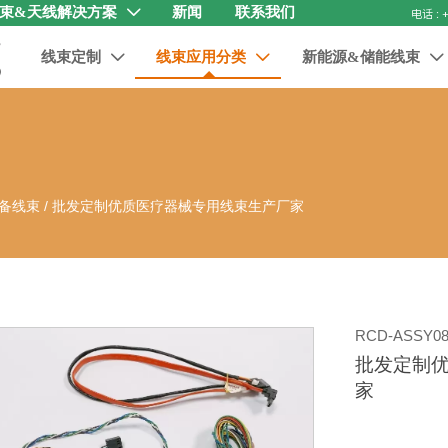
束&天线解决方案
新闻
联系我们

线束定制
线束应用分类
新能源&储能线束



备线束
/
批发定制优质医疗器械专用线束生产厂家
RCD-ASSY08
批发定制
家