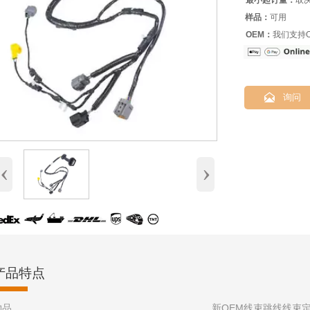
最小起订量：
取
样品：
可用
OEM：
我们支持O

询问
‹
›
产品特点
物品
新OEM线束跳线线束