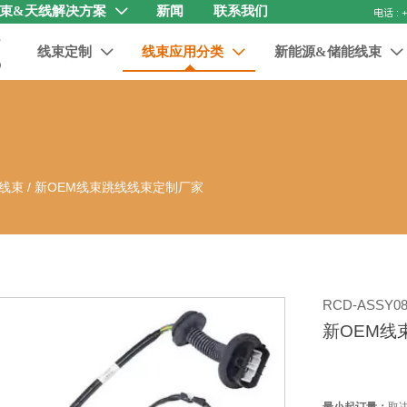
束&天线解决方案
新闻
联系我们

线束定制
线束应用分类
新能源&储能线束



线束
/
新OEM线束跳线线束定制厂家
RCD-ASSY08
新OEM线