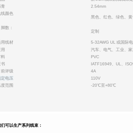
沥青
2.54mm
电线颜色
黑色、红色、绿色、黄
引脚数：
定制
适用线材
5-32AWG UL 或国际
应用
汽车、电气、工业、家
材料
PVC
证书
IATF16949、UL、ISO
目前评级
4A
额定电压
110V
温度范围
-20℃至+80℃
我们可以生产系列线束：