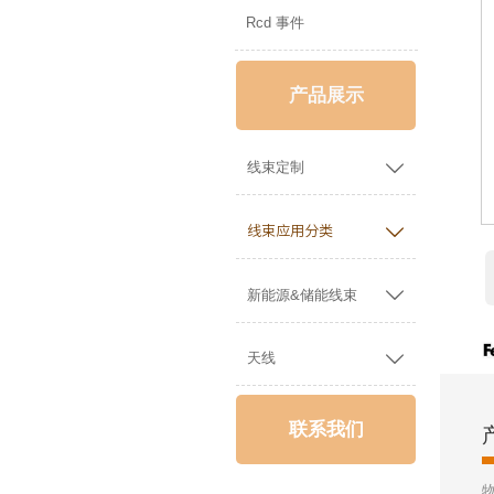
Rcd 事件
产品展示

线束定制

线束应用分类

新能源&储能线束

天线
联系我们