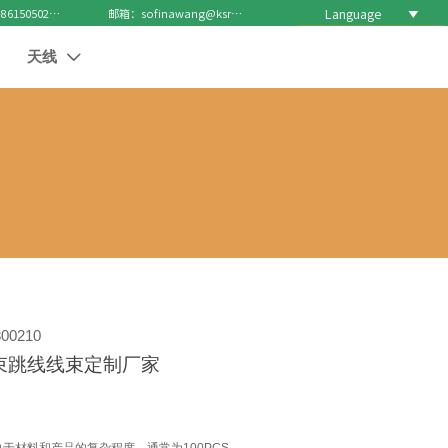
Language

电话 : +8615050271688
邮箱：sofinawang@ksrcd.com
天线

00210
束跳线线束定制厂家