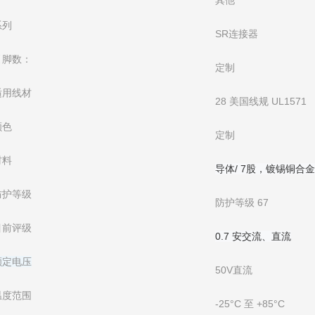
其他
系列
SR连接器
引脚数：
定制
适用线材
28 美国线规 UL1571
颜色
定制
材料
导体/ 7股，镀锡铜合
防护等级
防护等级 67
目前评级
0.7 安交流、直流
额定电压
50V直流
温度范围
-25°C 至 +85°C