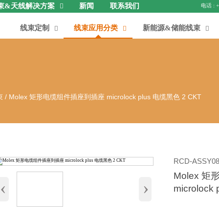
束&天线解决方案
新闻
联系我们

线束定制
线束应用分类
新能源&储能线束



束
/
Molex 矩形电缆组件插座到插座 microlock plus 电缆黑色 2 CKT
RCD-ASSY08
Molex
‹
›
microloc