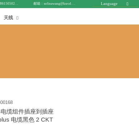
Language
电话 : +8615050271688
邮箱：sofinawang@ksrcd.com

天线

00168
 矩形电缆组件插座到插座
k plus 电缆黑色 2 CKT