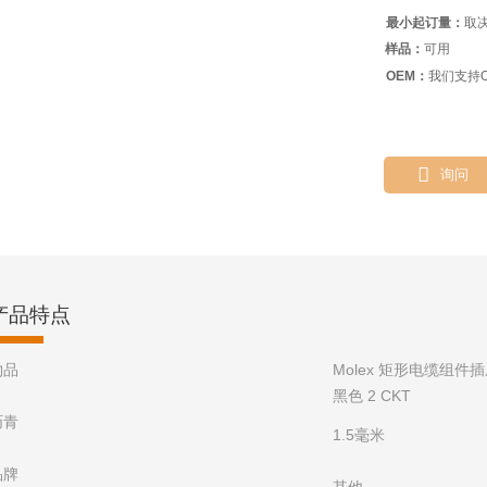
最小起订量：
取
样品：
可用
OEM：
我们支持O

询问
产品特点
物品
Molex 矩形电缆组件插座到
黑色 2 CKT
沥青
1.5毫米
品牌