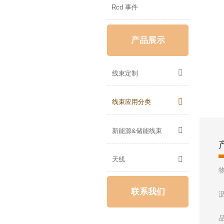
Rcd 事件
产品展示

线束定制

线束应用分类

新能源&储能线束

天线
联系我们