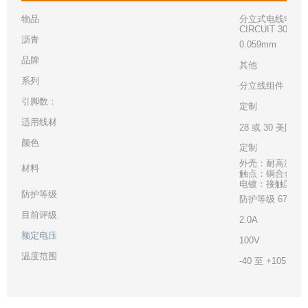
物品
分立式电线电缆组件 
CIRCUIT 300MM
沥青
0.059mm
品牌
其他
系列
分立线组件
引脚数：
定制
适用线材
28 或 30 美国线
颜色
定制
外壳：耐高温材
材料
触点：铜合金
电镀：接触区 - 
防护等级
防护等级 67
目前评级
2.0A
额定电压
100V
温度范围
-40 至 +105°C