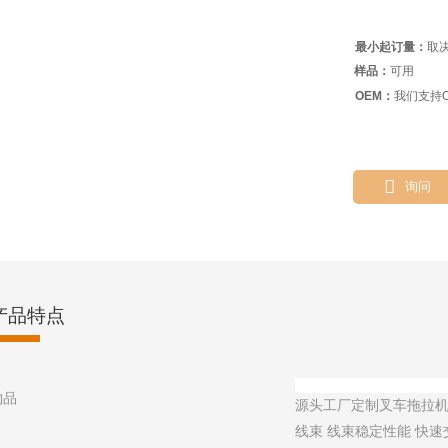
最小起订量：
取
样品：
可用
OEM：
我们支持O

询问
产品特点
物品
源头工厂定制叉车拖拉机
线束 线束稳定性能 快速