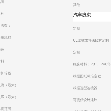
品牌
其他
系列
汽车线束
引脚数：
定制
适用线材
UL线材或特殊线材定制
颜色
定制
材料
绝缘材料：PBT、PVC
防护等级
根据图纸标准定做
电流（最大）
根据选型连接器
电压（最大）
可提供设计建议
温度范围