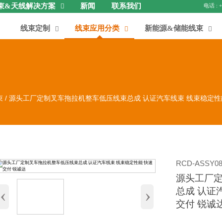
束&天线解决方案
新闻
联系我们

线束定制
线束应用分类
新能源&储能线束



束
/
源头工厂定制叉车拖拉机整车低压线束总成 认证汽车线束 线束稳定性
RCD-ASSY08
源头工厂
‹
›
总成 认证
交付 锐诚