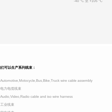
-40 °C 至 +105 °C
我们可以生产系列线束：
.Automotive,Motocycle,Bus,Bike,Truck wire cable assembly
2.电力电缆线束
.Audio,Video,Radio cable and iso wire harness
4.工业线束