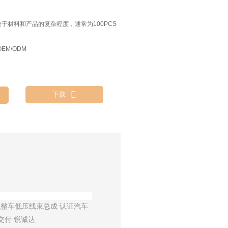
决于材料和产品的复杂程度，通常为100PCS
EM/ODM

下载
整车低压线束总成 认证汽车
交付 锐诚达