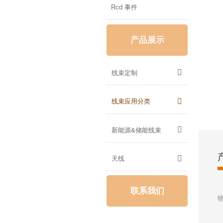
Rcd 事件
产品展示

线束定制

线束应用分类

新能源&储能线束

天线
联系我们