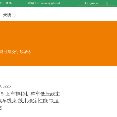
Language
电话 : +8615050271688
邮箱：sofinawang@ksrcd.com

天线

能 快速交付 锐诚达
03225
定制叉车拖拉机整车低压线束
汽车线束 线束稳定性能 快速
达