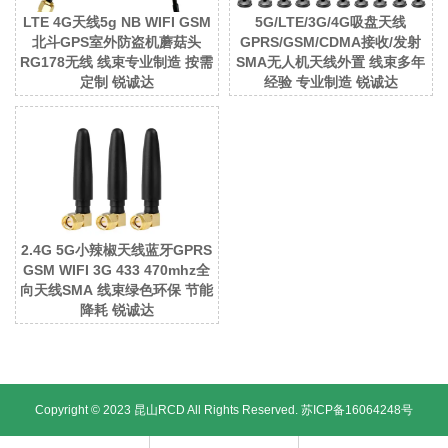
LTE 4G天线5g NB WIFI GSM
5G/LTE/3G/4G吸盘天线
北斗GPS室外防盗机蘑菇头
GPRS/GSM/CDMA接收/发射
RG178无线 线束专业制造 按需
SMA无人机天线外置 线束多年
定制 锐诚达
经验 专业制造 锐诚达
2.4G 5G小辣椒天线蓝牙GPRS
GSM WIFI 3G 433 470mhz全
向天线SMA 线束绿色环保 节能
降耗 锐诚达
Copyright © 2023 昆山RCD All Rights Reserved.
苏ICP备16064248号