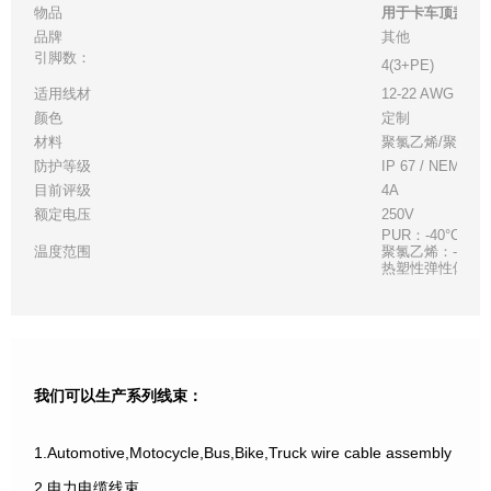
物品
用于卡车顶盖和
品牌
其他
引脚数：
4(3+PE)
适用线材
12-22 AWG，搁
颜色
定制
材料
聚氯乙烯/聚氨酯
防护等级
IP 67 / NEMA 6
目前评级
4A
额定电压
250V
PUR：-40°C (-40°
温度范围
聚氯乙烯：-40°C (-4
热塑性弹性体：-40°C 
我们可以生产系列线束：
1.Automotive,Motocycle,Bus,Bike,Truck wire cable assembly
2.电力电缆线束