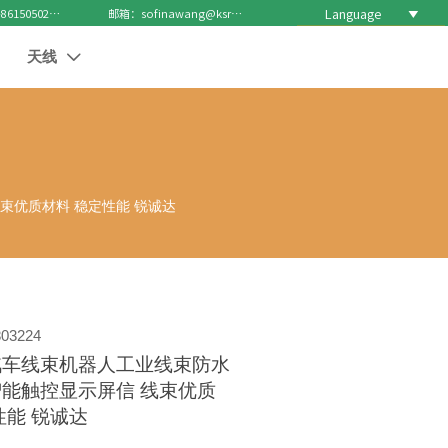
Language

电话 : +8615050271688
邮箱：sofinawang@ksrcd.com
天线

束优质材料 稳定性能 锐诚达
03224
汽车线束机器人工业线束防水
能触控显示屏信 线束优质
性能 锐诚达