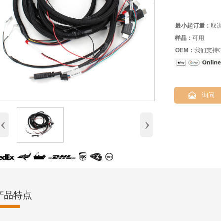
最小起订量：
取
样品：
可用
OEM：
我们支持O

询问
‹
›
产品特点