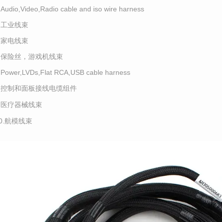
.Audio,Video,Radio cable and iso wire harness
4.工业线束
5.家电线束
6.保险丝，游戏机线束
.Power,LVDs,Flat RCA,USB cable harness
8.控制和面板接线电缆组件
9.医疗器械线束
10.航模线束