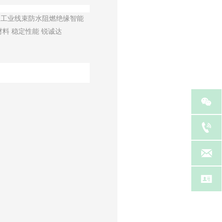
人工业线束防水阻燃绝缘智能
料 稳定性能 锐诚达



等
