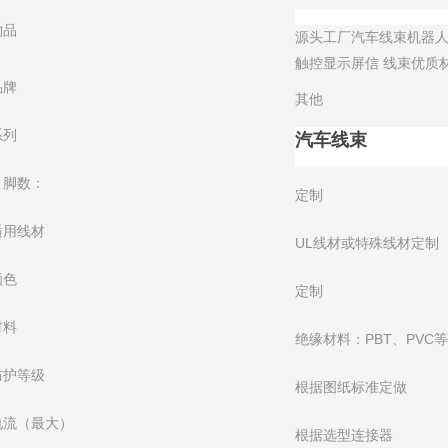
物品
源头工厂汽车线束机器
触控显示屏信 线束优质材
品牌
其他
系列
汽车线束
引脚数：
定制
适用线材
UL线材或特殊线材定制
颜色
定制
材料
绝缘材料：PBT、PVC
防护等级
根据图纸标准定做
电流（最大）
根据选型连接器