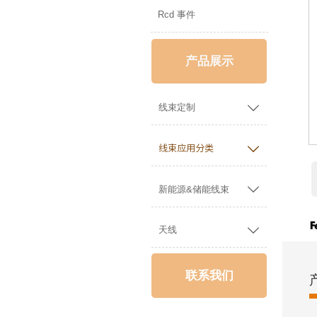
Rcd 事件
产品展示

线束定制

线束应用分类

新能源&储能线束

天线
联系我们