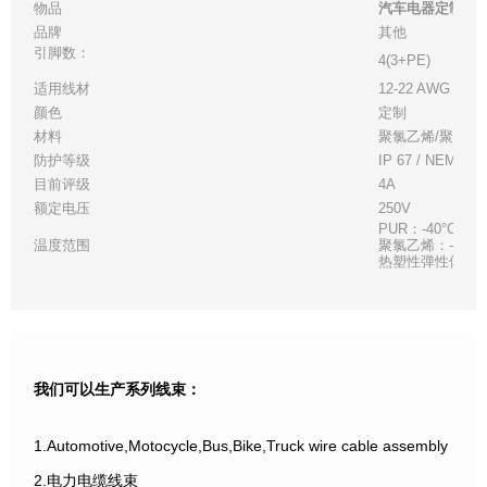
物品
汽车电器定制型耐
品牌
其他
引脚数：
4(3+PE)
适用线材
12-22 AWG，搁
颜色
定制
材料
聚氯乙烯/聚氨酯
防护等级
IP 67 / NEMA 6
目前评级
4A
额定电压
250V
PUR：-40°C (-40°
温度范围
聚氯乙烯：-40°C (-4
热塑性弹性体：-40°C 
我们可以生产系列线束：
1.Automotive,Motocycle,Bus,Bike,Truck wire cable assembly
2.电力电缆线束