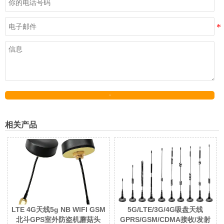
发送
相关产品
LTE 4G天线5g NB WIFI GSM
5G/LTE/3G/4G吸盘天线
北斗GPS室外防盗机蘑菇头
GPRS/GSM/CDMA接收/发射