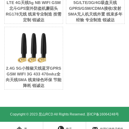
LTE 4G天线5g NB WIFI GSM
5G/LTE/3G/4G吸盘天线
北斗GPS室外防盗机蘑菇头
GPRS/GSM/CDMA接收/发射
RG178无线 线束专业制造 按需
SMA无人机天线外置 线束多年
定制 锐诚达
经验 专业制造 锐诚达
2.4G 5G小辣椒天线蓝牙GPRS
GSM WIFI 3G 433 470mhz全
向天线SMA 线束绿色环保 节能
降耗 锐诚达
Copyright © 2023 昆山RCD All Rights Reserved.
苏ICP备16064248号
家
电话
给我们发电子邮件