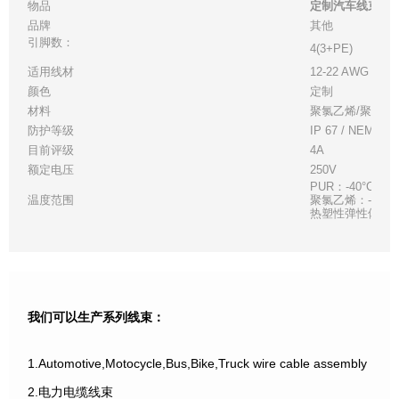
物品
定制汽车线束总成J
品牌
其他
引脚数：
4(3+PE)
适用线材
12-22 AWG，搁
颜色
定制
材料
聚氯乙烯/聚氨酯
防护等级
IP 67 / NEMA 6
目前评级
4A
额定电压
250V
PUR：-40°C (-40°
温度范围
聚氯乙烯：-40°C (-4
热塑性弹性体：-40°C 
我们可以生产系列线束：
1.Automotive,Motocycle,Bus,Bike,Truck wire cable assembly
2.电力电缆线束