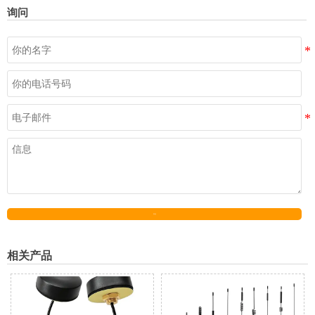
询问
发送
相关产品