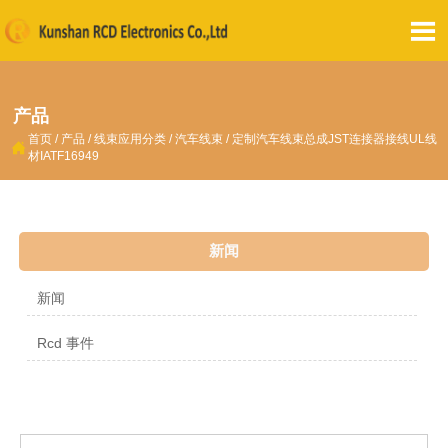

产品
首页
/
产品
/
线束应用分类
/
汽车线束
/
定制汽车线束总成JST连接器接线UL线

材IATF16949
新闻
新闻
Rcd 事件