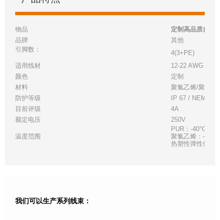
物品
定制高品质自行
品牌
其他
引脚数：
4(3+PE)
适用线材
12-22 AWG，搁
颜色
定制
材料
聚氯乙烯/聚氨酯
防护等级
IP 67 / NEMA 6
目前评级
4A
额定电压
250V
PUR：-40°C (-40°
温度范围
聚氯乙烯：-40°C (-4
热塑性弹性体：-40°C 
我们可以生产系列线束：