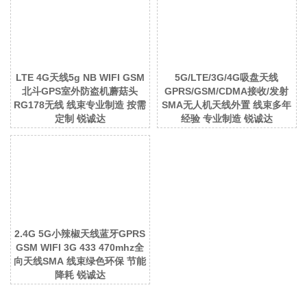
LTE 4G天线5g NB WIFI GSM
5G/LTE/3G/4G吸盘天线
北斗GPS室外防盗机蘑菇头
GPRS/GSM/CDMA接收/发射
RG178无线 线束专业制造 按需
SMA无人机天线外置 线束多年
定制 锐诚达
经验 专业制造 锐诚达
2.4G 5G小辣椒天线蓝牙GPRS
GSM WIFI 3G 433 470mhz全
向天线SMA 线束绿色环保 节能
降耗 锐诚达