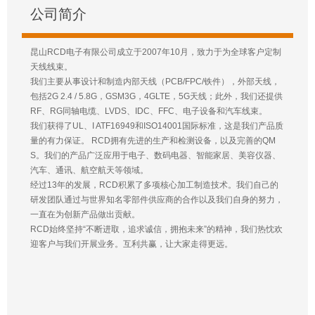
公司简介
昆山RCD电子有限公司成立于2007年10月，致力于为全球客户定制
天线线束。
我们主要从事设计和制造内部天线（PCB/FPC/铁件），外部天线，
包括2G 2.4 / 5.8G，GSM3G，4GLTE，5G天线；此外，我们还提供
RF、RG同轴电缆、LVDS、IDC、FFC、电子设备和汽车线束。
我们获得了UL、I ATF16949和ISO14001国际标准，这是我们产品质
量的有力保证。 RCD拥有先进的生产和检测设备，以及完善的QM
S。我们的产品广泛应用于电子、数码电器、智能家居、美容仪器、
汽车、通讯、航空航天等领域。
经过13年的发展，RCD积累了多项核心加工制造技术。我们自己的
研发团队通过与世界知名零部件供应商的合作以及我们自身的努力，
一直在为创新产品做出贡献。
RCD始终坚持“不断进取，追求诚信，拥抱未来”的精神，我们热忱欢
迎客户与我们开展业务。互利共赢，让大家走得更远。