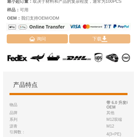
最小起订量：
取决于材料和产品的复杂程度，通常为100PCS
样品：
可用
OEM：
我们支持OEM/ODM


询问
下载
产品特点
带 6.0 升发动
物品
OEM
品牌
其他
系列
M12双端
沥青
M12
引脚数：
4(3+PE)