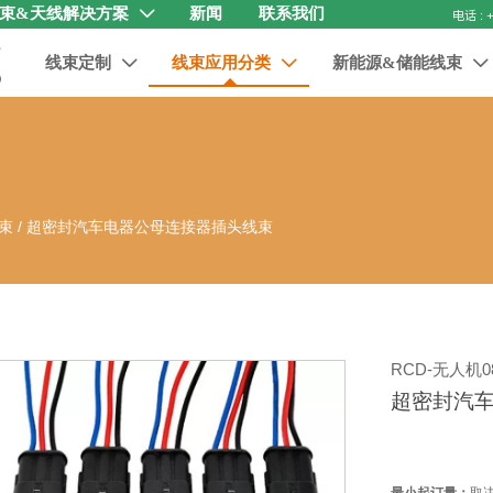
束&天线解决方案
新闻
联系我们

线束定制
线束应用分类
新能源&储能线束



束
/
超密封汽车电器公母连接器插头线束
RCD-无人机08
超密封汽