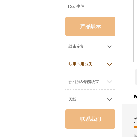
Rcd 事件
产品展示

线束定制

线束应用分类

新能源&储能线束

天线
联系我们