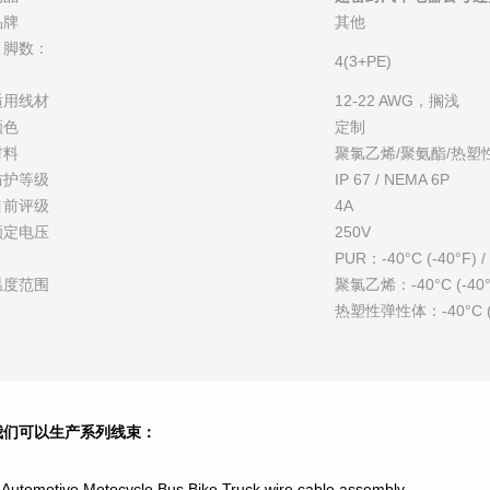
品牌
其他
引脚数：
4(3+PE)
适用线材
12-22 AWG，搁浅
颜色
定制
材料
聚氯乙烯/聚氨酯/热塑
防护等级
IP 67 / NEMA 6P
目前评级
4A
额定电压
250V
PUR：-40°C (-40°F) /
温度范围
聚氯乙烯：-40°C (-40°F)
热塑性弹性体：-40°C (-40
我们可以生产系列线束：
.Automotive,Motocycle,Bus,Bike,Truck wire cable assembly