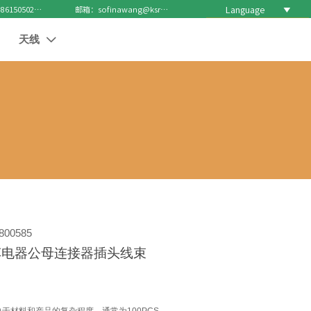
Language

电话 : +8615050271688
邮箱：sofinawang@ksrcd.com
天线

00585
车电器公母连接器插头线束