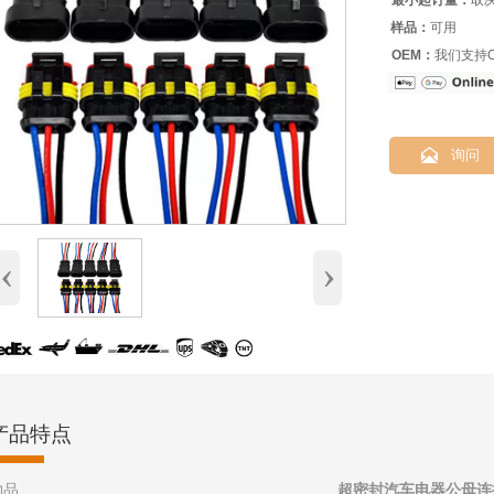
最小起订量：
取
样品：
可用
OEM：
我们支持O

询问
‹
›
产品特点
物品
超密封汽车电器公母连