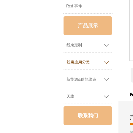
Rcd 事件
产品展示

线束定制

线束应用分类

新能源&储能线束

天线
联系我们