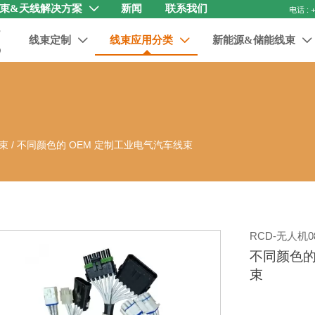
束&天线解决方案
新闻
联系我们

线束定制
线束应用分类
新能源&储能线束



束
/
不同颜色的 OEM 定制工业电气汽车线束
RCD-无人机08
不同颜色的
束