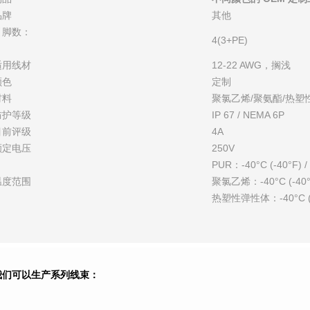
品牌
其他
引脚数：
4(3+PE)
适用线材
12-22 AWG，搁浅
颜色
定制
材料
聚氯乙烯/聚氨酯/热塑
防护等级
IP 67 / NEMA 6P
目前评级
4A
额定电压
250V
PUR：-40°C (-40°F) /
温度范围
聚氯乙烯：-40°C (-40°F)
热塑性弹性体：-40°C (-40
我们可以生产系列线束：