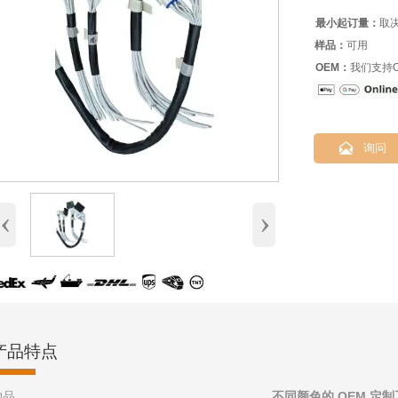
最小起订量：
取
样品：
可用
OEM：
我们支持O

询问
‹
›
产品特点
物品
不同颜色的 OEM 定