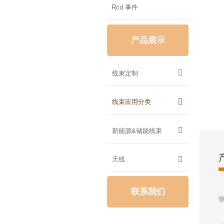
Rcd 事件
产品展示

线束定制

线束应用分类

新能源&储能线束

天线
联系我们