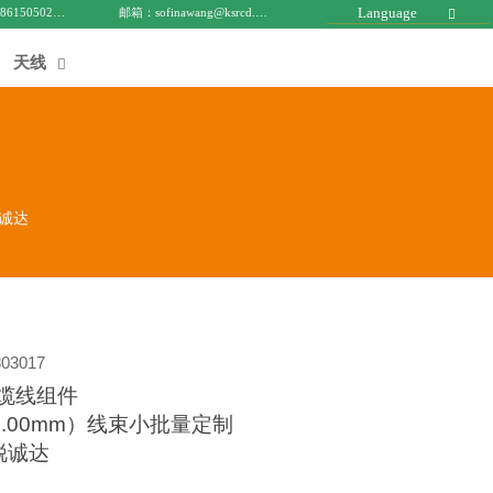
Language
电话 : +8615050271688
邮箱：sofinawang@ksrcd.com

天线

锐诚达
03017
3 缆线组件
500.00mm）线束小批量定制
锐诚达