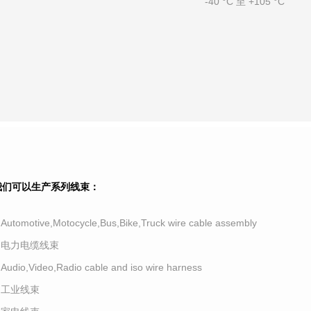
-40 °C 至 +105 °C
我们可以生产系列线束：
.Automotive,Motocycle,Bus,Bike,Truck wire cable assembly
2.电力电缆线束
.Audio,Video,Radio cable and iso wire harness
4.工业线束