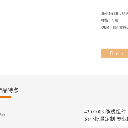
最小起订量：
取
样品：
可用
OEM：
我们支持O

询问
产品特点
43-01003 缆线组件 
物品
束小批量定制 专业