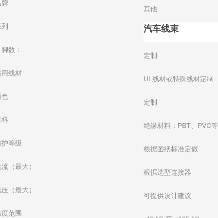
品牌
其他
系列
汽车线束
引脚数：
定制
适用线材
UL线材或特殊线材定制
颜色
定制
材料
绝缘材料：PBT、PVC
防护等级
根据图纸标准定做
电流（最大）
根据选型连接器
电压（最大）
可提供设计建议
温度范围