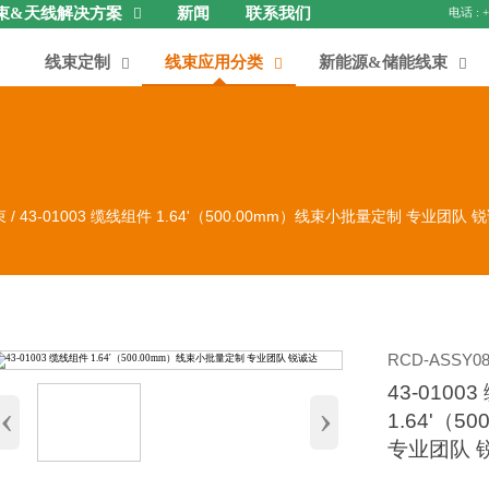
束&天线解决方案
新闻
联系我们

线束定制
线束应用分类
新能源&储能线束



束
/
43-01003 缆线组件 1.64'（500.00mm）线束小批量定制 专业团队 
RCD-ASSY08
43-0100
‹
›
1.64'（
专业团队 