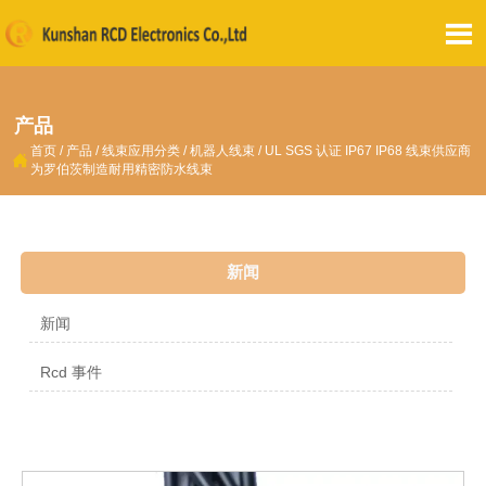

产品
首页
/
产品
/
线束应用分类
/
机器人线束
/
UL SGS 认证 IP67 IP68 线束供应商

为罗伯茨制造耐用精密防水线束
新闻
新闻
Rcd 事件