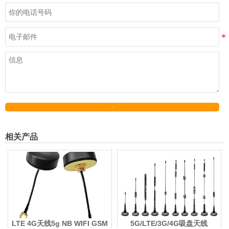
发送
相关产品
LTE 4G天线5g NB WIFI GSM
5G/LTE/3G/4G吸盘天线