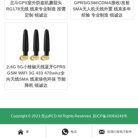
北斗GPS室外防盗机蘑菇头
GPRS/GSM/CDMA接收/发射
RG178无线 线束专业制造 按需
SMA无人机天线外置 线束多年
定制 锐诚达
经验 专业制造 锐诚达
2.4G 5G小辣椒天线蓝牙GPRS
GSM WIFI 3G 433 470mhz全
向天线SMA 线束绿色环保 节能
降耗 锐诚达
Copyright © 2023 昆山RCD All Rights Reserved.
苏ICP备16064248号



家
电话
给我们发电子邮件