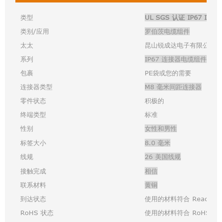
类型
UL SGS 认证 IP67 
类别/应用
罗伯茨电缆组件
太太
昆山锐成达电子有限公司
系列
IP67 连接器电缆组件
包裹
PE袋或您的需要
连接器类型
M8 毫米间距连接器
零件状态
积极的
终端类型
标准
性别
女性和男性
标签大小
8.0 毫米
线规
26 美国线规
接触完成
相信
联系材料
黄铜
到达状态
使用的材料符合 Reach 
RoHS 状态
使用的材料符合 RoHS 标