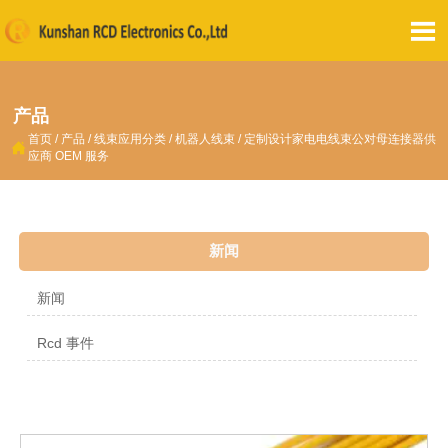

产品
首页
/
产品
/
线束应用分类
/
机器人线束
/
定制设计家电电线束公对母连接器供

应商 OEM 服务
新闻
新闻
Rcd 事件