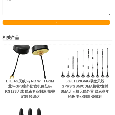
发送
相关产品
LTE 4G天线5g NB WIFI GSM
5G/LTE/3G/4G吸盘天线
北斗GPS室外防盗机蘑菇头
GPRS/GSM/CDMA接收/发射
RG178无线 线束专业制造 按需
SMA无人机天线外置 线束多年
定制 锐诚达
经验 专业制造 锐诚达