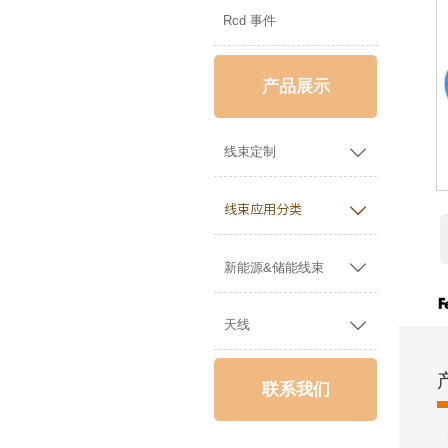
Rcd 事件
产品展示

线束定制

线束应用分类

新能源&储能线束

天线
联系我们