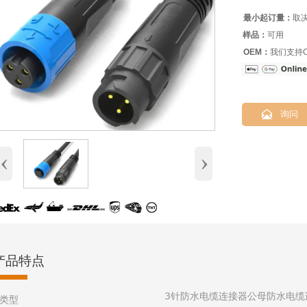
最小起订量：
取
样品：
可用
OEM：
我们支持O

询问
‹
›
产品特点
3针防水电缆连接器公母防水电缆
类型