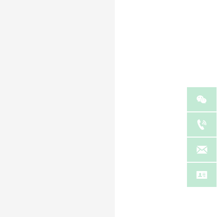



