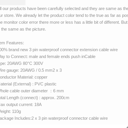
ll our products have been carefully selected and they are same as th
ur store. We already let the product color tend to the true as far as 
he monitor color error there more or less has a little bit of different. Bu
s the same as the picture.
tem Features:
00% brand new 3 pin waterproof connector extension cable wire
ay to Connect: male and female ends push inCable
ype: 20AWG 80°C 300V
ire gauge: 20AWG / 0.5 mm2 x 3
onductor Material: copper
aterial (External) : PVC plastic
hole cable outer diameter ：6 mm
otal Length (connect) : approx. 200cm
ax output current: 18A
eight: 110g
ackage Includes:2 x 3 pin waterproof connector cable wire