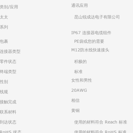
通讯应用
类别/应用
太太
昆山锐成达电子有限公司
系列
IP67 连接器电缆组件
包裹
PE袋或您的需要
M12防水线快速接头
连接器类型
零件状态
积极的
终端类型
标准
女性和男性
性别
20AWG
线规
相信
接触完成
黄铜
联系材料
到达状态
使用的材料符合 Reach 标准
RoHS 状态
使用的材料符合 RoHS 标准