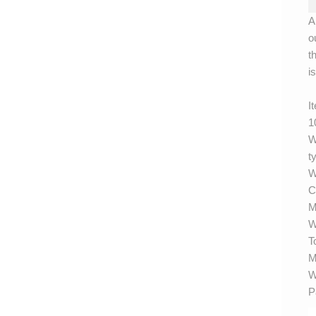
A
o
t
i
I
1
W
t
W
C
M
W
T
M
W
P