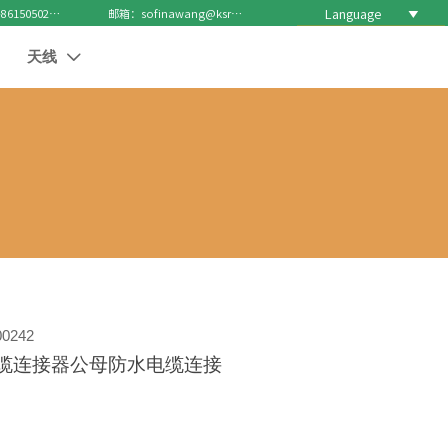
Language

电话 : +8615050271688
邮箱：sofinawang@ksrcd.com
天线

0242
缆连接器公母防水电缆连接