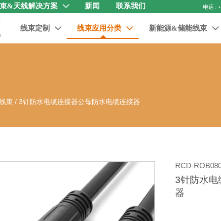
束&天线解决方案
新闻
联系我们

线束定制
线束应用分类
新能源&储能线束



线束
/
3针防水电缆连接器公母防水电缆连接器
RCD-ROB080
3针防水电
器