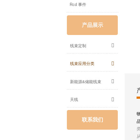
Rcd 事件
产品展示

线束定制

线束应用分类

新能源&储能线束

天线
联系我们