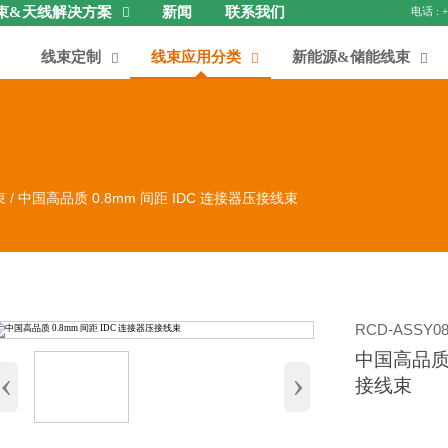
束&天线解决方案
新闻
联系我们

线束定制
线束应用分类
新能源&储能线束



束
/
中国高品质 0.8mm 间距 IDC 连接器压接线束
RCD-ASSY08
中国高品质 
‹
›
接线束