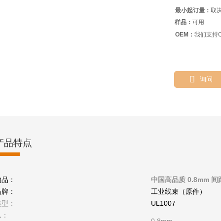
最小起订量：
取
样品：
可用
OEM：
我们支持O

询问
产品特点
物品：
中国高品质 0.8mm 间
品牌：
工业线束（原件）
类型：
UL1007
从：