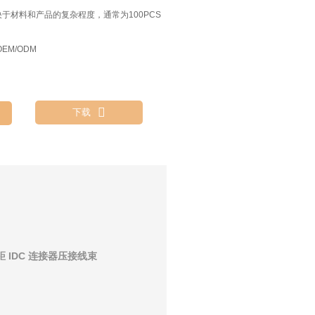
决于材料和产品的复杂程度，通常为100PCS
EM/ODM

下载
距 IDC 连接器压接线束