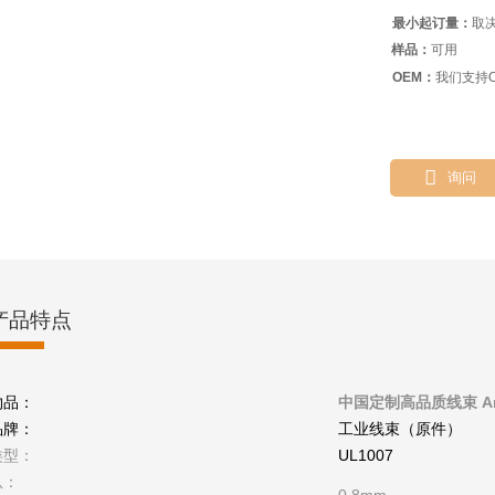
最小起订量：
取
样品：
可用
OEM：
我们支持O

询问
产品特点
物品：
中国定制高品质线束 Am
品牌：
工业线束（原件）
类型：
UL1007
从：