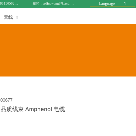
Language
电话 : +8615050271688
邮箱：sofinawang@ksrcd.com

天线

00677
质线束 Amphenol 电缆