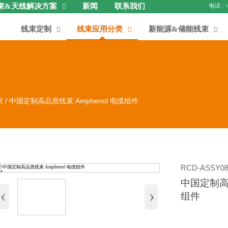
束&天线解决方案
新闻
联系我们

线束定制
线束应用分类
新能源&储能线束



束
/
中国定制高品质线束 Amphenol 电缆组件
RCD-ASSY08
中国定制高品
‹
›
组件