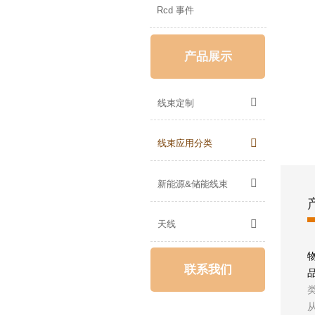
Rcd 事件
产品展示

线束定制

线束应用分类

新能源&储能线束

天线
联系我们