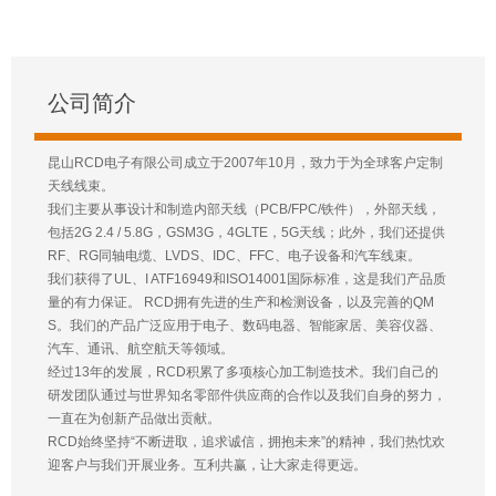
公司简介
昆山RCD电子有限公司成立于2007年10月，致力于为全球客户定制
天线线束。
我们主要从事设计和制造内部天线（PCB/FPC/铁件），外部天线，
包括2G 2.4 / 5.8G，GSM3G，4GLTE，5G天线；此外，我们还提供
RF、RG同轴电缆、LVDS、IDC、FFC、电子设备和汽车线束。
我们获得了UL、I ATF16949和ISO14001国际标准，这是我们产品质
量的有力保证。 RCD拥有先进的生产和检测设备，以及完善的QM
S。我们的产品广泛应用于电子、数码电器、智能家居、美容仪器、
汽车、通讯、航空航天等领域。
经过13年的发展，RCD积累了多项核心加工制造技术。我们自己的
研发团队通过与世界知名零部件供应商的合作以及我们自身的努力，
一直在为创新产品做出贡献。
RCD始终坚持“不断进取，追求诚信，拥抱未来”的精神，我们热忱欢
迎客户与我们开展业务。互利共赢，让大家走得更远。