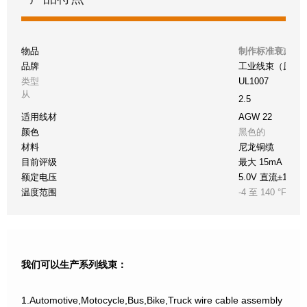
物品
制作标准衰减锁
品牌
工业线束（原件
类型
UL1007
从
2.5
适用线材
AGW 22
颜色
黑色的
材料
尼龙铜缆
目前评级
最大 15mA
额定电压
5.0V 直流±10%
温度范围
-4 至 140 °F（-2
我们可以生产系列线束：
1.Automotive,Motocycle,Bus,Bike,Truck wire cable assembly