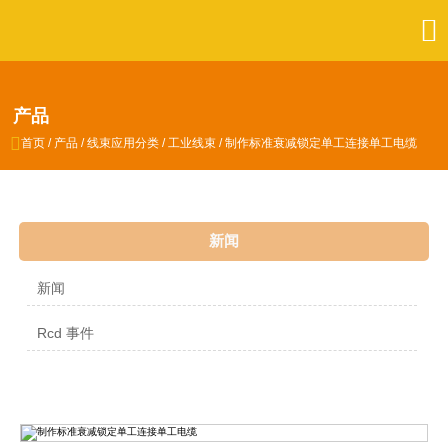

产品

首页
/
产品
/
线束应用分类
/
工业线束
/
制作标准衰减锁定单工连接单工电缆
新闻
新闻
Rcd 事件