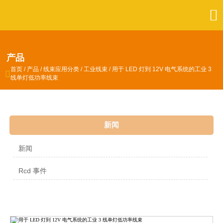

产品
首页
/
产品
/
线束应用分类
/
工业线束
/
用于 LED 灯到 12V 电气系统的工业 3

线单灯低功率线束
新闻
新闻
Rcd 事件