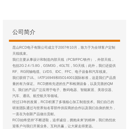
公司简介
昆山RCD电子有限公司成立于2007年10月，致力于为全球客户定制
天线线束。
我们主要从事设计和制造内部天线（PCB/FPC/铁件），外部天线，
包括2G 2.4 / 5.8G，GSM3G，4GLTE，5G天线；此外，我们还提供
RF、RG同轴电缆、LVDS、IDC、FFC、电子设备和汽车线束。
我们获得了UL、I ATF16949和ISO14001国际标准，这是我们产品质
量的有力保证。 RCD拥有先进的生产和检测设备，以及完善的QM
S。我们的产品广泛应用于电子、数码电器、智能家居、美容仪器、
汽车、通讯、航空航天等领域。
经过13年的发展，RCD积累了多项核心加工制造技术。我们自己的
研发团队通过与世界知名零部件供应商的合作以及我们自身的努力，
一直在为创新产品做出贡献。
RCD始终坚持“不断进取，追求诚信，拥抱未来”的精神，我们热忱欢
迎客户与我们开展业务。互利共赢，让大家走得更远。