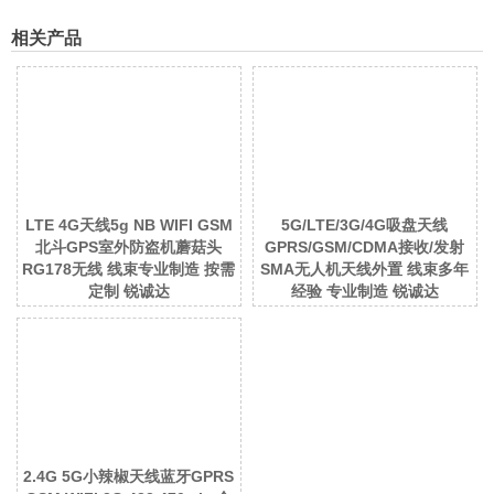
相关产品
LTE 4G天线5g NB WIFI GSM
5G/LTE/3G/4G吸盘天线
北斗GPS室外防盗机蘑菇头
GPRS/GSM/CDMA接收/发射
RG178无线 线束专业制造 按需
SMA无人机天线外置 线束多年
定制 锐诚达
经验 专业制造 锐诚达
2.4G 5G小辣椒天线蓝牙GPRS