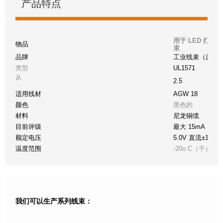
产品特点
用于 LED 灯到
物品
束
品牌
工业线束（原件
类型
UL1571
从
2.5
适用线材
AGW 18
颜色
黑色的
材料
尼龙铜缆
目前评级
最大 15mA
额定电压
5.0V 直流±10%
温度范围
-20o C（干）至 +
我们可以生产系列线束：