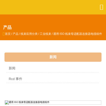

产品

首页
/
产品
/
线束应用分类
/
工业线束
/
通用 ISO 线束母适配器连接器电缆组件
新闻
新闻
Rcd 事件