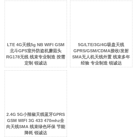
LTE 4G天线5g NB WIFI GSM
5G/LTE/3G/4G吸盘天线
北斗GPS室外防盗机蘑菇头
GPRS/GSM/CDMA接收/发射
RG178无线 线束专业制造 按需
SMA无人机天线外置 线束多年
定制 锐诚达
经验 专业制造 锐诚达
2.4G 5G小辣椒天线蓝牙GPRS
GSM WIFI 3G 433 470mhz全
向天线SMA 线束绿色环保 节能
降耗 锐诚达