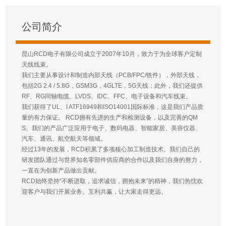
公司简介
昆山RCD电子有限公司成立于2007年10月，致力于为全球客户定制
天线线束。
我们主要从事设计和制造内部天线（PCB/FPC/铁件），外部天线，
包括2G 2.4 / 5.8G，GSM3G，4GLTE，5G天线；此外，我们还提供
RF、RG同轴电缆、LVDS、IDC、FFC、电子设备和汽车线束。
我们获得了UL、I ATF16949和ISO14001国际标准，这是我们产品质
量的有力保证。 RCD拥有先进的生产和检测设备，以及完善的QM
S。我们的产品广泛应用于电子、数码电器、智能家居、美容仪器、
汽车、通讯、航空航天等领域。
经过13年的发展，RCD积累了多项核心加工制造技术。我们自己的
研发团队通过与世界知名零部件供应商的合作以及我们自身的努力，
一直在为创新产品做出贡献。
RCD始终坚持“不断进取，追求诚信，拥抱未来”的精神，我们热忱欢
迎客户与我们开展业务。互利共赢，让大家走得更远。