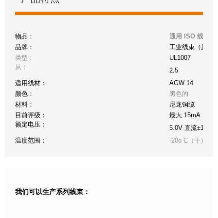
物品：
通用 ISO 线
品牌：
工业线束（原件
类型：
UL1007
从：
2.5
适用线材：
AGW 14
颜色：
黑色的
材料：
尼龙铜缆
目前评级：
最大 15mA
额定电压：
5.0V 直流±10%
温度范围：
-20o C（干）至 +
我们可以生产系列线束：