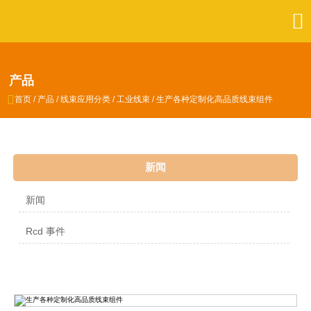

产品

首页
/
产品
/
线束应用分类
/
工业线束
/
生产各种定制化高品质线束组件
新闻
新闻
Rcd 事件