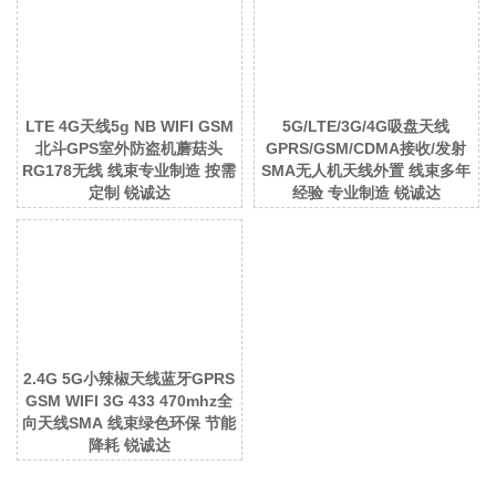
LTE 4G天线5g NB WIFI GSM
5G/LTE/3G/4G吸盘天线
北斗GPS室外防盗机蘑菇头
GPRS/GSM/CDMA接收/发射
RG178无线 线束专业制造 按需
SMA无人机天线外置 线束多年
定制 锐诚达
经验 专业制造 锐诚达
2.4G 5G小辣椒天线蓝牙GPRS
GSM WIFI 3G 433 470mhz全
向天线SMA 线束绿色环保 节能
降耗 锐诚达