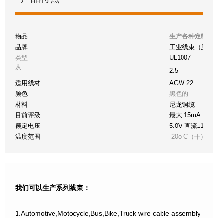
物品
生产各种定制化
品牌
工业线束（原件
类型
UL1007
从
2.5
适用线材
AGW 22
颜色
黑色的
材料
尼龙铜缆
目前评级
最大 15mA
额定电压
5.0V 直流±10%
温度范围
-20o C（干）至 +
我们可以生产系列线束：
1.Automotive,Motocycle,Bus,Bike,Truck wire cable assembly