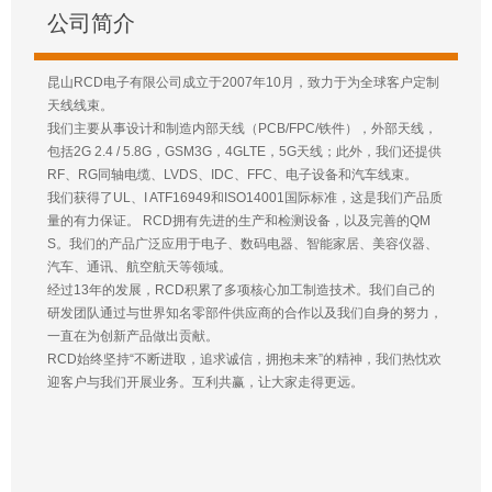
公司简介
昆山RCD电子有限公司成立于2007年10月，致力于为全球客户定制
天线线束。
我们主要从事设计和制造内部天线（PCB/FPC/铁件），外部天线，
包括2G 2.4 / 5.8G，GSM3G，4GLTE，5G天线；此外，我们还提供
RF、RG同轴电缆、LVDS、IDC、FFC、电子设备和汽车线束。
我们获得了UL、I ATF16949和ISO14001国际标准，这是我们产品质
量的有力保证。 RCD拥有先进的生产和检测设备，以及完善的QM
S。我们的产品广泛应用于电子、数码电器、智能家居、美容仪器、
汽车、通讯、航空航天等领域。
经过13年的发展，RCD积累了多项核心加工制造技术。我们自己的
研发团队通过与世界知名零部件供应商的合作以及我们自身的努力，
一直在为创新产品做出贡献。
RCD始终坚持“不断进取，追求诚信，拥抱未来”的精神，我们热忱欢
迎客户与我们开展业务。互利共赢，让大家走得更远。