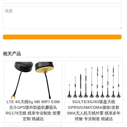
发送
相关产品
LTE 4G天线5g NB WIFI GSM
5G/LTE/3G/4G吸盘天线
北斗GPS室外防盗机蘑菇头
GPRS/GSM/CDMA接收/发射
RG178无线 线束专业制造 按需
SMA无人机天线外置 线束多年
定制 锐诚达
经验 专业制造 锐诚达