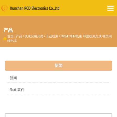

产品
首页
/
产品
/
线束应用分类
/
工业线束
/
ODM OEM线束 中国线束总成 微型同

轴电缆
新闻
新闻
Rcd 事件