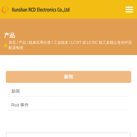

产品
首页
/
产品
/
线束应用分类
/
工业线束
/
LC/ST 或 LC/SC 双工多模公母光纤适

配器电缆
新闻
新闻
Rcd 事件