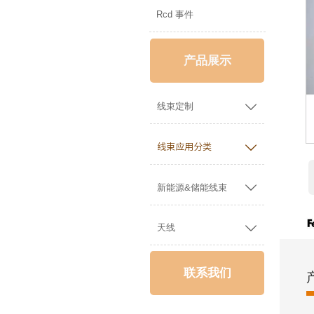
Rcd 事件
产品展示

线束定制

线束应用分类

新能源&储能线束

天线
联系我们