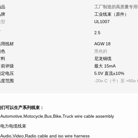
物品
工厂制造的高质量专用
品牌
工业线束（原件）
类型
UL1007
从
2.5
适用线材
AGW 18
颜色
黑色的
材料
尼龙铜缆
目前评级
最大 15mA
额定电压
5.0V 直流±10%
温度范围
-20o C（干）至 +60o 
我们可以生产系列线束：
.Automotive,Motocycle,Bus,Bike,Truck wire cable assembly
2.电力电缆线束
.Audio,Video,Radio cable and iso wire harness