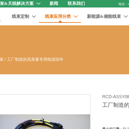
束&天线解决方案
新闻
联系我们

线束定制
线束应用分类
新能源&储能线束



束
/
工厂制造的高质量专用电缆组件
RCD-ASSY08
工厂制造