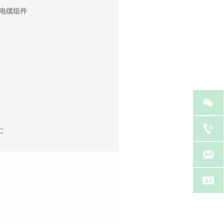
电缆组件


C

