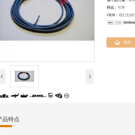
最小起订量：
取
样品：
可用
OEM：
我们支持O

询问
‹
›
产品特点