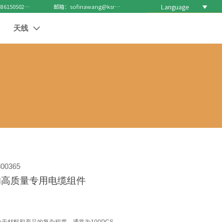
Language

电话 : +8615050271688
邮箱：sofinawang@ksrcd.com
天线

00365
的高质量专用电缆组件