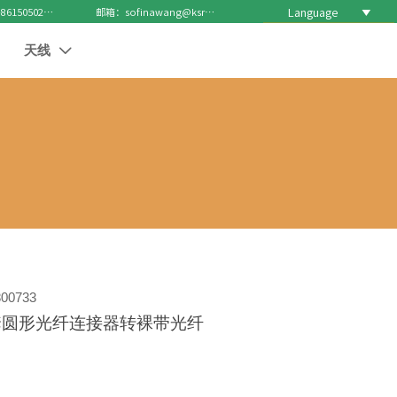
Language

电话 : +8615050271688
邮箱：sofinawang@ksrcd.com
天线

00733
套圆形光纤连接器转裸带光纤