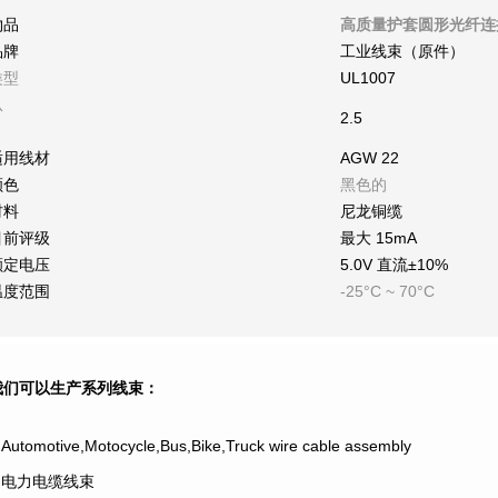
物品
高质量护套圆形光纤连
品牌
工业线束（原件）
类型
UL1007
从
2.5
适用线材
AGW 22
颜色
黑色的
材料
尼龙铜缆
目前评级
最大 15mA
额定电压
5.0V 直流±10%
温度范围
-25°C ~ 70°C
我们可以生产系列线束：
.Automotive,Motocycle,Bus,Bike,Truck wire cable assembly
2.电力电缆线束