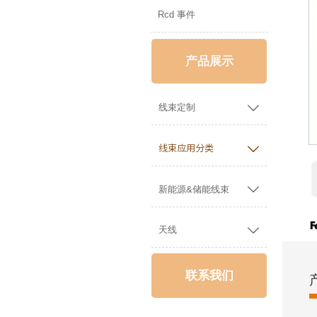
Rcd 事件
产品展示

线束定制

线束应用分类

新能源&储能线束

天线
联系我们