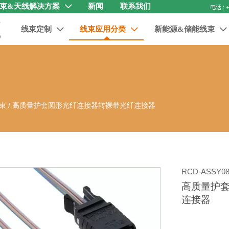
束&天线解决方案
新闻
联系我们

线束定制
线束应用分类
新能源&储能线束



束
/
高质量护套圆形光纤连接器转裸带光纤连接器
RCD-ASSY08
高质量护
连接器