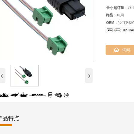
最小起订量：
取
样品：
可用
OEM：
我们支持O

询问
‹
›
产品特点