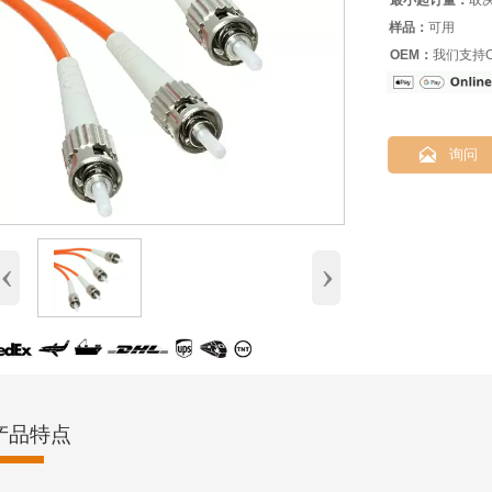
最小起订量：
取
样品：
可用
OEM：
我们支持O

询问
‹
›
产品特点