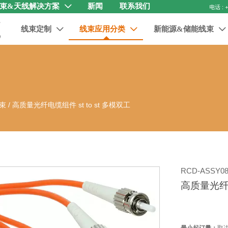
束&天线解决方案
新闻
联系我们

线束定制
线束应用分类
新能源&储能线束



束
/
高质量光纤电缆组件 st to st 多模双工
RCD-ASSY08
高质量光纤电