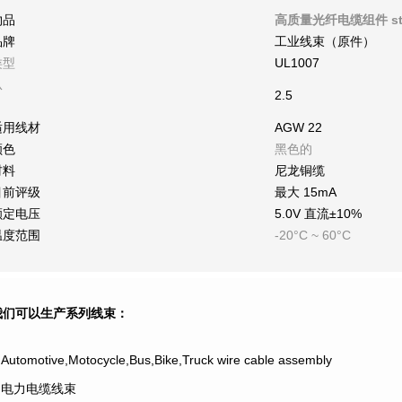
物品
高质量光纤电缆组件 st 
品牌
工业线束（原件）
类型
UL1007
从
2.5
适用线材
AGW 22
颜色
黑色的
材料
尼龙铜缆
目前评级
最大 15mA
额定电压
5.0V 直流±10%
温度范围
-20°C ~ 60°C
我们可以生产系列线束：
.Automotive,Motocycle,Bus,Bike,Truck wire cable assembly
2.电力电缆线束