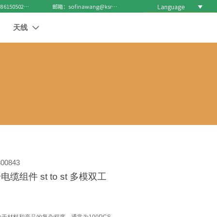
Language

电话 : +8615050271688
邮箱：sofinawang@ksrcd.com
天线

00843
缆组件 st to st 多模双工