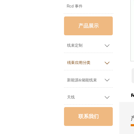
Rcd 事件
产品展示

线束定制

线束应用分类

新能源&储能线束

天线
联系我们