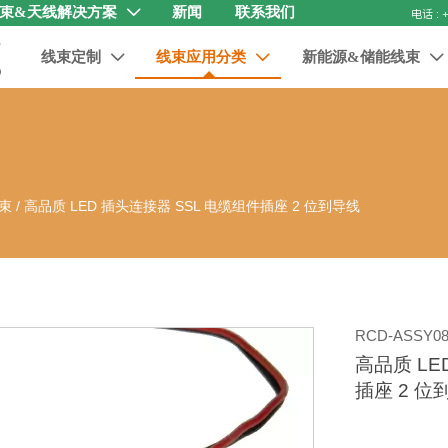
束&天线解决方案
新闻
联系我们

线束定制
线束应用分类
新能源&储能线束



束
/
高品质 LED 插头连接器 SSL 电缆组件插座 2 位到导线
RCD-ASSY08
高品质 LE
插座 2 位