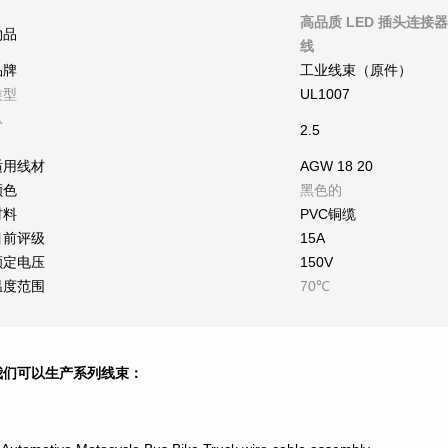
高品质 LED 插头连接器
物品
线
品牌
工业线束（原件）
类型
UL1007
从
2.5
适用线材
AGW 18 20
颜色
黑色的
材料
PVC铜缆
目前评级
15A
额定电压
150V
温度范围
70℃
我们可以生产系列线束：