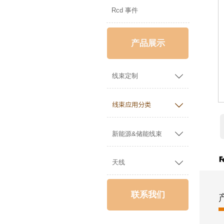
Rcd 事件
产品展示

线束定制

线束应用分类

新能源&储能线束

天线
联系我们