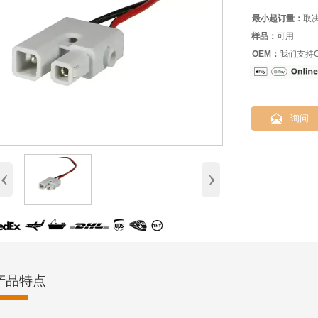
最小起订量：
取
样品：
可用
OEM：
我们支持O

询问
‹
›
产品特点