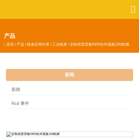

产品

首页
/
产品
/
线束应用分类
/
工业线束
/
定制优质背板9对6柱对底板100欧姆
新闻
新闻
Rcd 事件