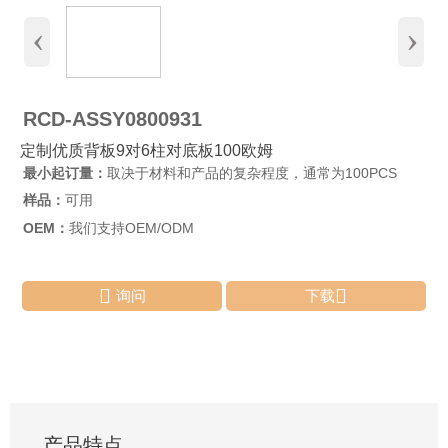
‹
›
RCD-ASSY0800931
定制优质背板9对6柱对底板100欧姆
最小起订量：
取决于材料和产品的复杂程度，通常为100PCS
样品：
可用
OEM：
我们支持OEM/ODM


询问
下载
产品特点