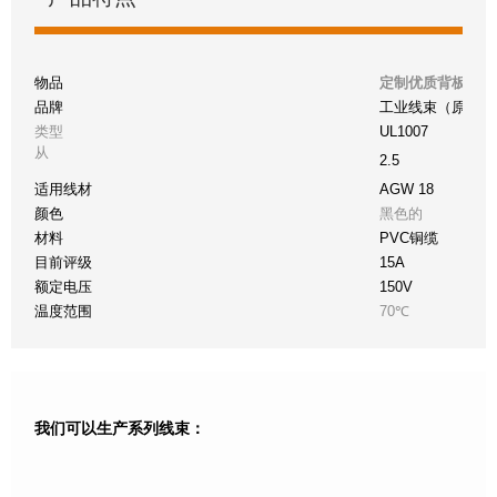
物品
定制优质背板9对6
品牌
工业线束（原件）
类型
UL1007
从
2.5
适用线材
AGW 18
颜色
黑色的
材料
PVC铜缆
目前评级
15A
额定电压
150V
温度范围
70℃
我们可以生产系列线束：