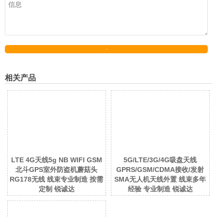
发送
相关产品
LTE 4G天线5g NB WIFI GSM
5G/LTE/3G/4G吸盘天线
北斗GPS室外防盗机蘑菇头
GPRS/GSM/CDMA接收/发射
RG178无线 线束专业制造 按需
SMA无人机天线外置 线束多年
定制 锐诚达
经验 专业制造 锐诚达