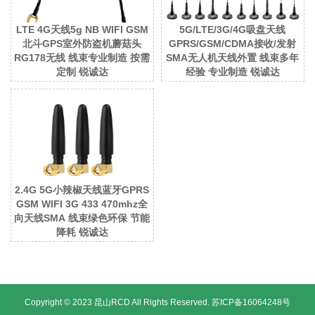
LTE 4G天线5g NB WIFI GSM
5G/LTE/3G/4G吸盘天线
北斗GPS室外防盗机蘑菇头
GPRS/GSM/CDMA接收/发射
RG178无线 线束专业制造 按需
SMA无人机天线外置 线束多年
定制 锐诚达
经验 专业制造 锐诚达
2.4G 5G小辣椒天线蓝牙GPRS
GSM WIFI 3G 433 470mhz全
向天线SMA 线束绿色环保 节能
降耗 锐诚达
Copyright © 2023 昆山RCD All Rights Reserved.
苏ICP备16064248号