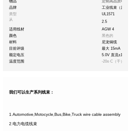
物品
定制高品质电梯
品牌
工业线束（原件
类型
UL1571
从
2.5
适用线材
AGW 4
颜色
黑色的
材料
尼龙铜缆
目前评级
最大 15mA
额定电压
5.0V 直流±10%
温度范围
-20o C（干）至 +
我们可以生产系列线束：
1.Automotive,Motocycle,Bus,Bike,Truck wire cable assembly
2.电力电缆线束