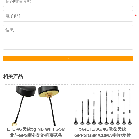
发送
相关产品
LTE 4G天线5g NB WIFI GSM
5G/LTE/3G/4G吸盘天线
北斗GPS室外防盗机蘑菇头
GPRS/GSM/CDMA接收/发射