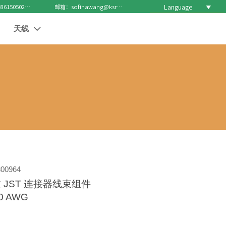
Language

电话 : +8615050271688
邮箱：sofinawang@ksrcd.com
天线

00964
 JST 连接器线束组件
0 AWG