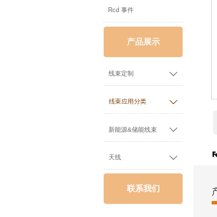
Rcd 事件
产品展示

线束定制

线束应用分类

新能源&储能线束

天线
联系我们