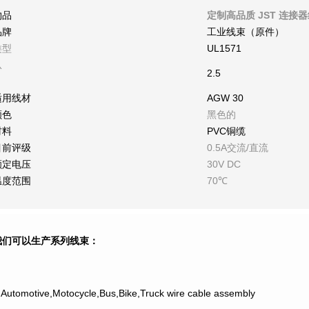
物品
定制高品质 JST 连接器线
品牌
工业线束（原件）
类型
UL1571
从
2.5
适用线材
AGW 30
颜色
黑色的
材料
PVC铜缆
目前评级
0.5A交流/直流
额定电压
30V DC
温度范围
70℃
我们可以生产系列线束：
.Automotive,Motocycle,Bus,Bike,Truck wire cable assembly