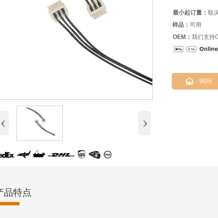
最小起订量：
取
样品：
可用
OEM：
我们支持O

询问
‹
›
产品特点