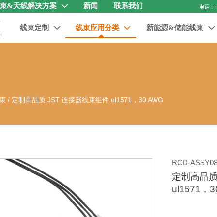
束&天线解决方案
新闻
联系我们

线束定制
线束应用分类
新能源&储能线束



束
/
定制高品质 JST 连接器线束组件 ul1571，30 AWG
RCD-ASSY08
定制高品质
ul1571，3