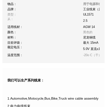
物品：
用于电源和信号传输
品牌：
工业线束（原件
类型：
UL1571
从：
2.5
适用线材：
AGW 14
颜色：
黑色的
材料：
尼龙铜缆
目前评级：
最大 15mA
额定电压：
5.0V 直流±10%
温度范围：
-20o C（干）至 +
我们可以生产系列线束：
1.Automotive,Motocycle,Bus,Bike,Truck wire cable assembly
2.电力电缆线束