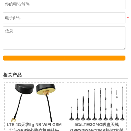
发送
相关产品
LTE 4G天线5g NB WIFI GSM
5G/LTE/3G/4G吸盘天线
北斗GPS室外防盗机蘑菇头
GPRS/GSM/CDMA接收/发射