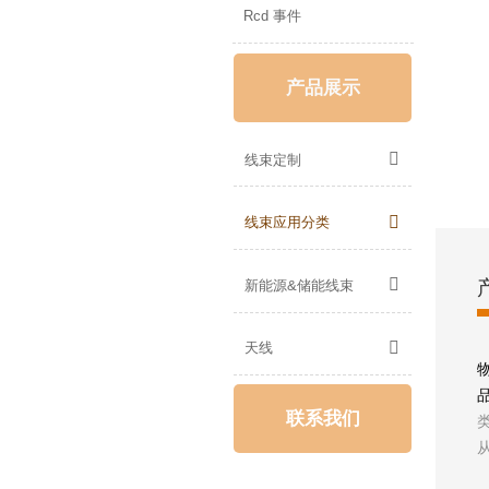
Rcd 事件
产品展示

线束定制

线束应用分类

新能源&储能线束

天线
联系我们