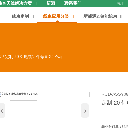
束&天线解决方案
新闻
联系我们

线束定制
线束应用分类
新能源&储能线束



束
/
定制 20 针电缆组件母直 22 Awg
RCD-ASSY08
定制 20 
‹
›
最小起订量：
取