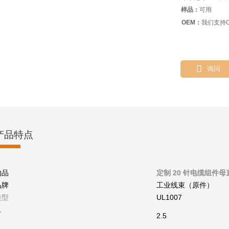
样品：
可用
OEM：
我们支持O

询问
产品特点
物品
定制 20 针电缆组件母直
品牌
工业线束（原件）
类型
UL1007
从
2.5