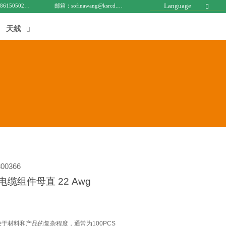
Language
电话 : +8615050271688
邮箱：sofinawang@ksrcd.com

天线

00366
针电缆组件母直 22 Awg
决于材料和产品的复杂程度，通常为100PCS