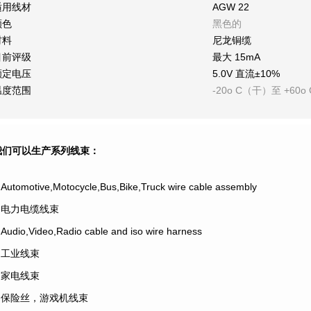
适用线材
AGW 22
颜色
黑色的
材料
尼龙铜缆
目前评级
最大 15mA
额定电压
5.0V 直流±10%
温度范围
-20o C（干）至 +60o 
我们可以生产系列线束：
.Automotive,Motocycle,Bus,Bike,Truck wire cable assembly
2.电力电缆线束
.Audio,Video,Radio cable and iso wire harness
4.工业线束
5.家电线束
6.保险丝，游戏机线束