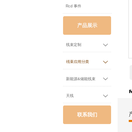
Rcd 事件
产品展示

线束定制

线束应用分类

新能源&储能线束

天线
联系我们