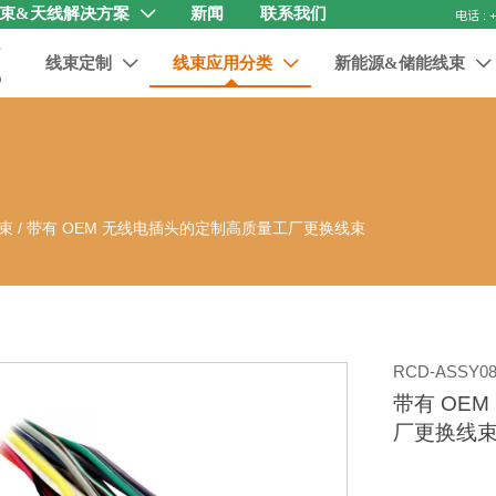
束&天线解决方案
新闻
联系我们

线束定制
线束应用分类
新能源&储能线束



束
/
带有 OEM 无线电插头的定制高质量工厂更换线束
RCD-ASSY08
带有 OE
厂更换线