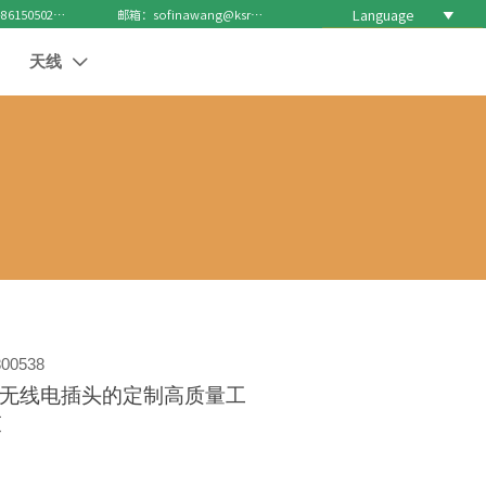
Language

电话 : +8615050271688
邮箱：sofinawang@ksrcd.com
天线

00538
M 无线电插头的定制高质量工
束