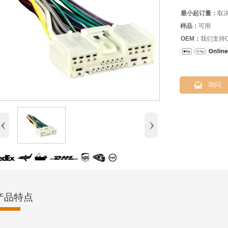
最小起订量：
取
样品：
可用
OEM：
我们支持O

询问
‹
›
产品特点