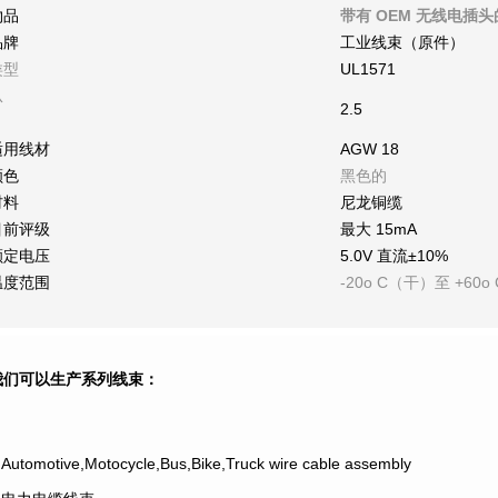
物品
带有 OEM 无线电插
品牌
工业线束（原件）
类型
UL1571
从
2.5
适用线材
AGW 18
颜色
黑色的
材料
尼龙铜缆
目前评级
最大 15mA
额定电压
5.0V 直流±10%
温度范围
-20o C（干）至 +60o 
我们可以生产系列线束：
.Automotive,Motocycle,Bus,Bike,Truck wire cable assembly