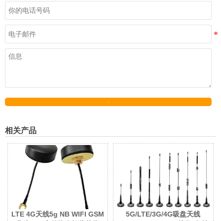
发送
相关产品
LTE 4G天线5g NB WIFI GSM
5G/LTE/3G/4G吸盘天线