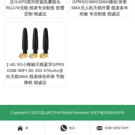
北斗GPS室外防盗机蘑菇头
GPRS/GSM/CDMA接收/发射
RG178无线 线束专业制造 按需
SMA无人机天线外置 线束多年
定制 锐诚达
经验 专业制造 锐诚达
2.4G 5G小辣椒天线蓝牙GPRS
GSM WIFI 3G 433 470mhz全
向天线SMA 线束绿色环保 节能
降耗 锐诚达
Copyright © 2023 昆山RCD All Rights Reserved.
苏ICP备16064248号



家
电话
给我们发电子邮件