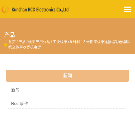

产品
首页
/
产品
/
线束应用分类
/
工业线束
/
8 针和 12 针插座线束连接器彩色编码

线立体声收音机电源
新闻
新闻
Rcd 事件