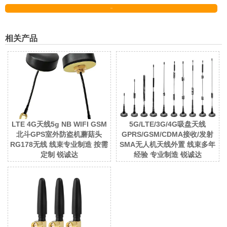
发送
相关产品
LTE 4G天线5g NB WIFI GSM
5G/LTE/3G/4G吸盘天线
北斗GPS室外防盗机蘑菇头
GPRS/GSM/CDMA接收/发射
RG178无线 线束专业制造 按需
SMA无人机天线外置 线束多年
定制 锐诚达
经验 专业制造 锐诚达