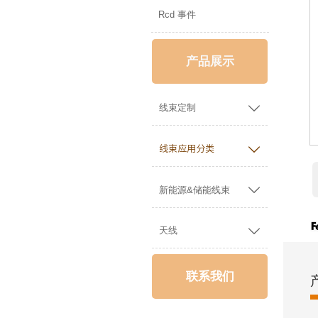
Rcd 事件
产品展示

线束定制

线束应用分类

新能源&储能线束

天线
联系我们