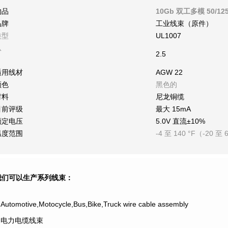
物品
10Gb 双工多模 50/12
品牌
工业线束（原件）
类型
UL1007
从
2.5
适用线材
AGW 22
颜色
黑色的
材料
尼龙铜缆
目前评级
最大 15mA
额定电压
5.0V 直流±10%
温度范围
-4 至 140 °F（-20 至 
我们可以生产系列线束：
.Automotive,Motocycle,Bus,Bike,Truck wire cable assembly
2.电力电缆线束