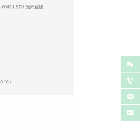
5 OM3 LSZH 光纤跳线


60 °C）

