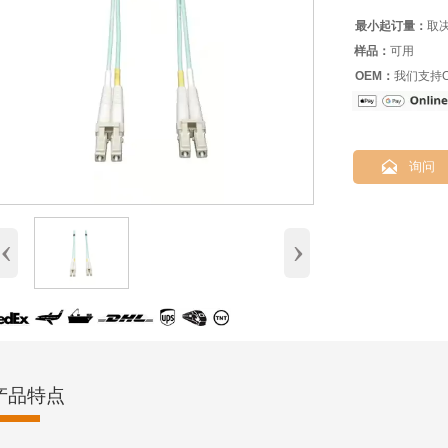
最小起订量：
取
样品：
可用
OEM：
我们支持O

询问
‹
›
产品特点