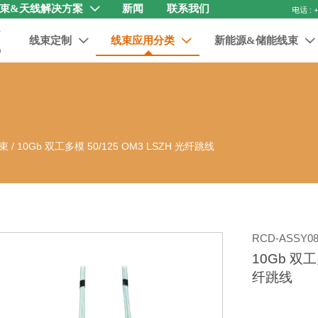
束&天线解决方案
新闻
联系我们

线束定制
线束应用分类
新能源&储能线束



束
/
10Gb 双工多模 50/125 OM3 LSZH 光纤跳线
RCD-ASSY08
10Gb 双工
纤跳线