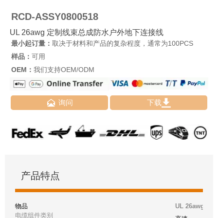
RCD-ASSY0800518
UL 26awg 定制线束总成防水户外地下连接线
最小起订量：
取决于材料和产品的复杂程度，通常为100PCS
样品：
可用
OEM：
我们支持OEM/ODM


询问
下载
产品特点
物品
UL 26awg
电缆组件类别