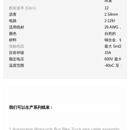
高速
数据速率 (Gb/s)
12
沥青
2.54mm
电路
2-12针
适用线材
26 AWG，8
颜色
自然的
材料
铜合金、镀锡
接触电阻
最大 5mΩ
目前评级
15A
额定电压
600V 最大交
温度范围
-40oC 至 105o
我们可以生产系列线束：
1.Automotive,Motocycle,Bus,Bike,Truck wire cable assembly