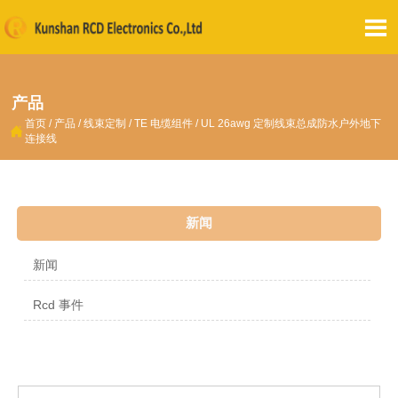

产品
首页
/
产品
/
线束定制
/
TE 电缆组件
/
UL 26awg 定制线束总成防水户外地下

连接线
新闻
新闻
Rcd 事件