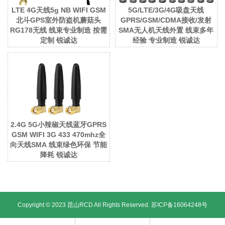
LTE 4G天线5g NB WIFI GSM
5G/LTE/3G/4G吸盘天线
北斗GPS室外防盗机蘑菇头
GPRS/GSM/CDMA接收/发射
RG178无线 线束专业制造 按需
SMA无人机天线外置 线束多年
定制 锐诚达
经验 专业制造 锐诚达
2.4G 5G小辣椒天线蓝牙GPRS
GSM WIFI 3G 433 470mhz全
向天线SMA 线束绿色环保 节能
降耗 锐诚达
Copyright © 2023 昆山RCD All Rights Reserved.
苏ICP备16064248号